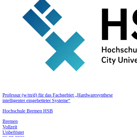
Professur (w/m/d) für das Fachgebiet „Hardwaresynthese
intelligenter eingebetteter Systeme“
Hochschule Bremen HSB
Bremen
Vollzeit
Unbefristet