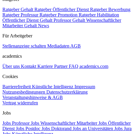
Ratgeber Gehalt
Ratgeber Öffentlicher Dienst
Ratgeber Bewerbung
Ratgeber Professur
Ratgeber Promotion
Ratgeber Habilitation
Öffentlicher Dienst Gehalt
Professor Gehalt
Wissenschaftlicher
Mitarbeiter Gehalt
News
Für Arbeitgeber
Stellenanzeige schalten
Mediadaten
AGB
academics
Über uns
Kontakt
Karriere
Partner
FAQ
academics.com
Cookies
Barrierefreiheit
Künstliche Intelligenz
Impressum
Nutzungsbedingungen
Datenschutzerklärung
Veranstaltungshinweise & AGB
Vertrag widerrufen
Jobs
Jobs Professor
Jobs Wissenschaftlicher Mitarbeiter
Jobs Öffentlicher
Dienst
Jobs Postdoc
Jobs Doktorand
Jobs an Universitäten
Jobs Jura
Jobs Künstliche Intelligenz