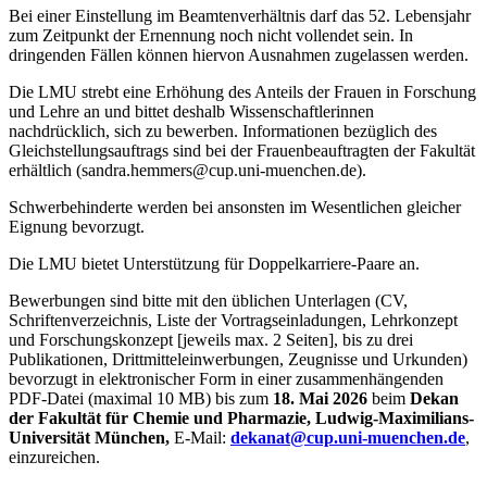
Bei einer Einstellung im Beamtenverhältnis darf das 52. Lebensjahr
zum Zeitpunkt der Ernennung noch nicht vollendet sein. In
dringenden Fällen können hiervon Ausnahmen zugelassen werden.
Die LMU strebt eine Erhöhung des Anteils der Frauen in Forschung
und Lehre an und bittet deshalb Wissenschaftlerinnen
nachdrücklich, sich zu bewerben. Informationen bezüglich des
Gleichstellungsauftrags sind bei der Frauenbeauftragten der Fakultät
erhältlich (sandra.hemmers@cup.uni-muenchen.de).
Schwerbehinderte werden bei ansonsten im Wesentlichen gleicher
Eignung bevorzugt.
Die LMU bietet Unterstützung für Doppelkarriere-Paare an.
Bewerbungen sind bitte mit den üblichen Unterlagen (CV,
Schriftenverzeichnis, Liste der Vortragseinladungen, Lehrkonzept
und Forschungskonzept [jeweils max. 2 Seiten], bis zu drei
Publikationen, Drittmitteleinwerbungen, Zeugnisse und Urkunden)
bevorzugt in elektronischer Form in einer zusammenhängenden
PDF-Datei (maximal 10 MB) bis zum
18. Mai 2026
beim
Dekan
der Fakultät für Chemie und Pharmazie, Ludwig-Maximilians-
Universität München,
E-Mail:
dekanat@cup.uni-muenchen.de
,
einzureichen.