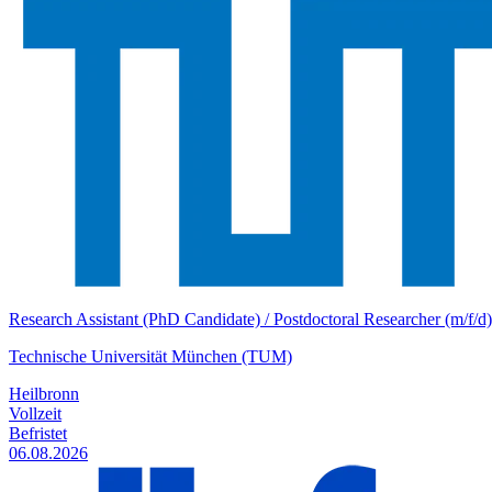
Research Assistant (PhD Candidate) / Postdoctoral Researcher (m/f/d) 
Technische Universität München (TUM)
Heilbronn
Vollzeit
Befristet
06.08.2026