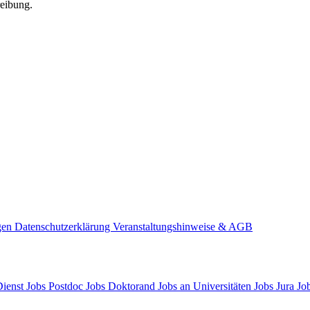
reibung.
gen
Datenschutzerklärung
Veranstaltungshinweise & AGB
Dienst
Jobs Postdoc
Jobs Doktorand
Jobs an Universitäten
Jobs Jura
Job