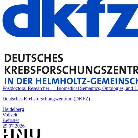
Postdoctoral Researcher — Biomedical Semantics, Ontologies, and L
Deutsches Krebsforschungszentrum (DKFZ)
Heidelberg
Vollzeit
Befristet
29.07.2026