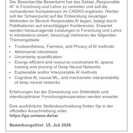
Der Bewerber/die Bewerberin hat das Gebiet „Responsible
AI“ in Forschung und Lehre zu vertreten und soll die
vorhandenen Kompetenzen im CAIDAS ergänzen. Hierbei
soll der Schwerpunkt auf der Entwicklung neuartiger
Methoden im Bereich Responsible AI liegen, belegt durch
Publikationen auf einschlägigen Konferenzen. Erwartet
werden herausragende Leistungen in Forschung und Lehre
in mindestens einem, bevorzugt mehreren der folgenden
Themengebiete:
Trustworthiness, Fairness, and Privacy of AI methods
Adversarial robustness
Uncertainty quantification
Energy-efficient and resource-constrained AI, sparse
training and pruning of Deep Neural Networks
Explainable and/or Interpretable AI methods
Cognitive AI, causal ML, and mechanistic interpretability
of deep neural networks
Erfahrungen bei der Einwerbung von Drittmitteln und
interdisziplinärer Forschungskooperation werden erwartet.
Eine ausführliche Stellenbeschreibung finden Sie in der
offiziellen Ausschreibung unter:
https://go.uniwue.de/rai
Bewerbungsfrist: 15. Juli 2026