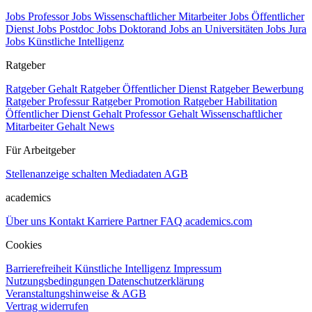
Jobs Professor
Jobs Wissenschaftlicher Mitarbeiter
Jobs Öffentlicher
Dienst
Jobs Postdoc
Jobs Doktorand
Jobs an Universitäten
Jobs Jura
Jobs Künstliche Intelligenz
Ratgeber
Ratgeber Gehalt
Ratgeber Öffentlicher Dienst
Ratgeber Bewerbung
Ratgeber Professur
Ratgeber Promotion
Ratgeber Habilitation
Öffentlicher Dienst Gehalt
Professor Gehalt
Wissenschaftlicher
Mitarbeiter Gehalt
News
Für Arbeitgeber
Stellenanzeige schalten
Mediadaten
AGB
academics
Über uns
Kontakt
Karriere
Partner
FAQ
academics.com
Cookies
Barrierefreiheit
Künstliche Intelligenz
Impressum
Nutzungsbedingungen
Datenschutzerklärung
Veranstaltungshinweise & AGB
Vertrag widerrufen