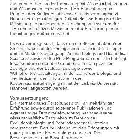
Zusammenarbeit in der Forschung mit Wissenschaftlerinnen
und Wissenschaftlern anderer TiHo-Einrichtungen im
Rahmen des Biodiversitätsschwerpunkts vorausgesetzt.
Neben der eigenständigen Drittmitteleinwerbung wird die
Mitwirkung an bestehenden Forschungsnetzwerken der
TiHo und ein aktives Mitwirken an der Etablierung neuer
Forschungsverbünde erwartet.
Es wird vorausgesetzt, dass sich die Stelleninhaberin/der
Stelleninhaber an der zoologischen Lehre in der Biologie
und im Master-Studiengang „Animal Biology and Biomedical
Sciences“ sowie in den PhD-Programmen der TiHo beteiligt.
Insbesondere sollen die Grundlehre in der speziellen
Zoologie und der Evolutionsbiologie sowie
Wahlpflichtveranstaltungen in der Lehre der Biologie und
Tiermedizin an der TiHo sowie in den
Kooperationsstudiengängen mit der Leibniz-Universität
Hannover angeboten werden.
Voraussetzungen:
Ein internationales Forschungsprofil mit mehrjähriger
Erfahrung sowie durch exzellente Publikationen und
eigenständige Drittmitteleinwerbung nachgewiesene
wissenschaftliche Tätigkeiten im Bereich der
Evolutionsbiologie und Populationsgenetik werden
vorausgesetzt. Darüber hinaus werden Erfahrungen mit
(inter-)nationalen Kooperationen erwartet. Die
Bewerberinnen und Bewerber bringen