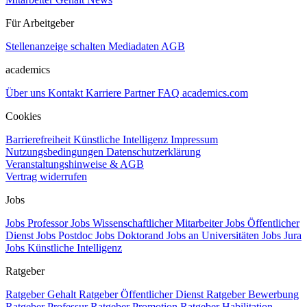
Für Arbeitgeber
Stellenanzeige schalten
Mediadaten
AGB
academics
Über uns
Kontakt
Karriere
Partner
FAQ
academics.com
Cookies
Barrierefreiheit
Künstliche Intelligenz
Impressum
Nutzungsbedingungen
Datenschutzerklärung
Veranstaltungshinweise & AGB
Vertrag widerrufen
Jobs
Jobs Professor
Jobs Wissenschaftlicher Mitarbeiter
Jobs Öffentlicher
Dienst
Jobs Postdoc
Jobs Doktorand
Jobs an Universitäten
Jobs Jura
Jobs Künstliche Intelligenz
Ratgeber
Ratgeber Gehalt
Ratgeber Öffentlicher Dienst
Ratgeber Bewerbung
Ratgeber Professur
Ratgeber Promotion
Ratgeber Habilitation