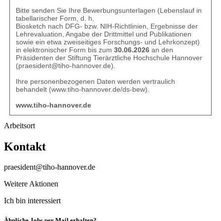
Bitte senden Sie Ihre Bewerbungsunterlagen (Lebenslauf in
tabellarischer Form, d. h.
Biosketch nach DFG- bzw. NIH-Richtlinien, Ergebnisse der
Lehrevaluation, Angabe der Drittmittel und Publikationen
sowie ein etwa zweiseitiges Forschungs- und Lehrkonzept)
in elektronischer Form bis zum
30.06.2026
an den
Präsidenten der Stiftung Tierärztliche Hochschule Hannover
(
praesident@tiho-hannover.de
).
Ihre personenbezogenen Daten werden vertraulich
behandelt (
www.tiho-hannover.de/ds-bew
).
www.tiho-hannover.de
Arbeitsort
Kontakt
praesident@tiho-hannover.de
Weitere Aktionen
Ich bin interessiert
Ähnliche Jobs per Mail erhalten?