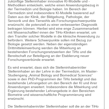
zukünftige Stelleninhaber innovative KI-Modelle und -
Methodiken entwickeln, welche einen Anwendungsbezug in
der Tiermedizin und Biologie haben. Im Bereich der
Tiermedizin sind insbesondere KI-Modelle basierend auf
Daten aus der Klinik, der Bildgebung, Pathologie, der
Sensorik und des Tierwohls als Forschungsschwerpunkte
erwünscht, die potenziell zu einer verbesserten Diagnostik
beitragen können. Hierbei wird eine enge Zusammenarbeit
mit Wissenschaftler/-innen der TiHo-Kliniken erwartet, um
den Transfer solcher Modelle in die klinische Anwendung zu
befördern. Weitere Schwerpunkte sollen mit Bezug zur
Biologie gesetzt werden. Neben der eigenständigen
Drittmitteleinwerbung werden die Mitwirkung an
bestehenden Forschungsnetzwerken der TiHo und die
Bereitschaft zur Beteiligung an der Etablierung neuer
Forschungsverbünde erwartet.
Es wird erwartet, dass sich die Stelleninhaberin/der
Stelleninhaber an der Lehre in der Tiermedizin, im Master-
Studiengang „Animal Biology and Biomedical Sciences“
sowie in den PhD-Programmen der TiHo beteiligt und das
bestehende Lehrangebot um den Bereich der KI und ihrer
Anwendungen erweitert. Insbesondere die Mitwirkung und
Ergänzung bestehender Lehrangebote in den Bereichen
Biometrie und wissenschaftliche Programmierung wird
erwünscht.
Die Stelleninhaberin/der Stelleninhaber soll die an der TiHo