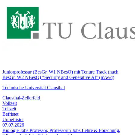
Juniorprofessur (BesGr. W1 NBesO) mit Tenure Track (nach
BesGr. W2 NBesO) "Security and Generative Al" (m/w/d)
Technische Universität Clausthal
Clausthal-Zellerfeld
Vollzeit
Teilzeit
Befristet
Unbefristet
07.07.2026
Biologie Jobs
Professor, Professorin Jobs
Lehre & Forschung,