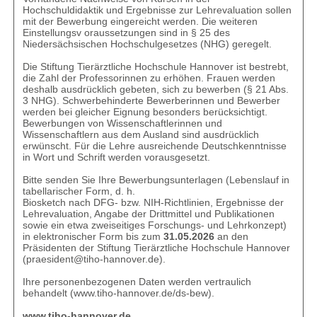
Hochschuldidaktik und Ergebnisse zur Lehrevaluation sollen
mit der Bewerbung eingereicht werden. Die weiteren
Einstellungsv oraussetzungen sind in § 25 des
Niedersächsischen Hochschulgesetzes (NHG) geregelt.
Die Stiftung Tierärztliche Hochschule Hannover ist bestrebt,
die Zahl der Professorinnen zu erhöhen. Frauen werden
deshalb ausdrücklich gebeten, sich zu bewerben (§ 21 Abs.
3 NHG). Schwerbehinderte Bewerberinnen und Bewerber
werden bei gleicher Eignung besonders berücksichtigt.
Bewerbungen von Wissenschaftlerinnen und
Wissenschaftlern aus dem Ausland sind ausdrücklich
erwünscht. Für die Lehre ausreichende Deutschkenntnisse
in Wort und Schrift werden vorausgesetzt.
Bitte senden Sie Ihre Bewerbungsunterlagen (Lebenslauf in
tabellarischer Form, d. h.
Biosketch nach DFG- bzw. NIH-Richtlinien, Ergebnisse der
Lehrevaluation, Angabe der Drittmittel und Publikationen
sowie ein etwa zweiseitiges Forschungs- und Lehrkonzept)
in elektronischer Form bis zum
31.05.2026
an den
Präsidenten der Stiftung Tierärztliche Hochschule Hannover
(
praesident@tiho-hannover.de
).
Ihre personenbezogenen Daten werden vertraulich
behandelt (
www.tiho-hannover.de/ds-bew
).
www.tiho-hannover.de