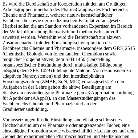
Es wird die Bereitschaft zur Kooperation mit den am Ort tätigen
Arbeitsgruppen innerhalb des PharmaCampus, des Fachbereichs
Chemie und Pharmazie, weiterer naturwissenschaftlicher
Fachbereiche sowie der medizinischen Fakultät vorausgesetzt.
Hierbei sollen die am Standort vorhandenen Expertisen im Bereich
der Wirkstoffforschung thematisch und methodisch sinnvoll
erweitert werden. Weiterhin wird die Bereitschaft zur aktiven
Zusammenarbeit mit den Forschungsschwerpunkten des
Fachbereichs Chemie und Pharmazie, insbesondere dem GRK 2515
(Chemische Biologie von Ionenkanälen, Chembion) sowie
möglicher Folgeinitiativen, dem SFB 1450 (Darstellung
organspezifischer Entzündung durch multiskalige Bildgebung,
inSight), dem SFB 1459 (Intelligente Materie: Von responsiven zu
adaptiven Nanosystemen) und den interdisziplinären
Forschungszentren (ZMBE, SoN, MIC) vorausgesetzt. Zu den
Aufgaben in der Lehre gehört die aktive Beteiligung am
Staatsexamensstudiengang Pharmazie gemäß Approbationsordnung
für Apotheker (AAppO), an den Masterstudiengängen des
Fachbereichs Chemie und Pharmazie und an der
Graduiertenausbildung.
Voraussetzungen für die Einstellung sind ein abgeschlossenes
Hochschulstudium der Pharmazie oder angrenzender Fächer, eine
einschlägige Promotion sowie wissenschaftliche Leistungen auf dem
Gebiet der experimentellen Pharmazeutischen und Medizinischen