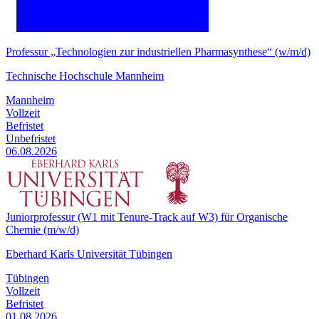
Professur „Technologien zur industriellen Pharmasynthese“ (w/m/d)
Technische Hochschule Mannheim
Mannheim
Vollzeit
Befristet
Unbefristet
06.08.2026
Juniorprofessur (W1 mit Tenure-Track auf W3) für Organische
Chemie (m/w/d)
Eberhard Karls Universität Tübingen
Tübingen
Vollzeit
Befristet
01.08.2026