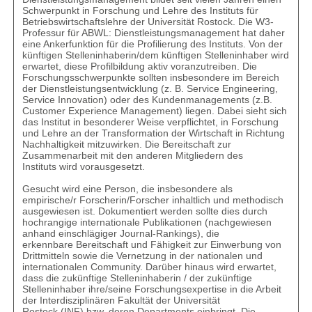
Schwerpunkt in Forschung und Lehre des Instituts für
Betriebswirtschaftslehre der Universität Rostock. Die W3-
Professur für ABWL: Dienstleistungsmanagement hat daher
eine Ankerfunktion für die Profilierung des Instituts. Von der
künftigen Stelleninhaberin/dem künftigen Stelleninhaber wird
erwartet, diese Profilbildung aktiv voranzutreiben. Die
Forschungsschwerpunkte sollten insbesondere im Bereich
der Dienstleistungsentwicklung (z. B. Service Engineering,
Service Innovation) oder des Kundenmanagements (z.B.
Customer Experience Management) liegen. Dabei sieht sich
das Institut in besonderer Weise verpflichtet, in Forschung
und Lehre an der Transformation der Wirtschaft in Richtung
Nachhaltigkeit mitzuwirken. Die Bereitschaft zur
Zusammenarbeit mit den anderen Mitgliedern des
Instituts wird vorausgesetzt.
Gesucht wird eine Person, die insbesondere als
empirische/r Forscherin/Forscher inhaltlich und methodisch
ausgewiesen ist. Dokumentiert werden sollte dies durch
hochrangige internationale Publikationen (nachgewiesen
anhand einschlägiger Journal-Rankings), die
erkennbare Bereitschaft und Fähigkeit zur Einwerbung von
Drittmitteln sowie die Vernetzung in der nationalen und
internationalen Community. Darüber hinaus wird erwartet,
dass die zukünftige Stelleninhaberin / der zukünftige
Stelleninhaber ihre/seine Forschungsexpertise in die Arbeit
der Interdisziplinären Fakultät der Universität
Rostock (INF) bzw. deren Departments einbringt. Die