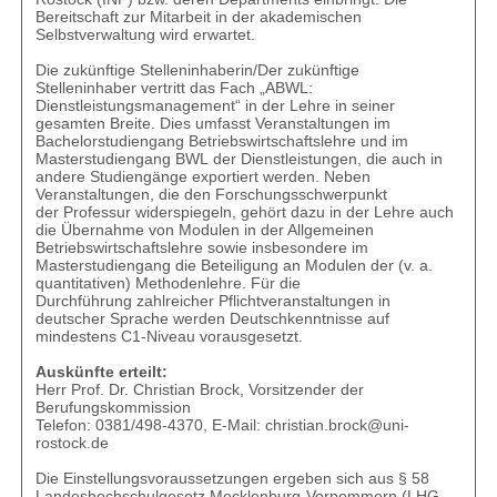
Bereitschaft zur Mitarbeit in der akademischen
Selbstverwaltung wird erwartet.
Die zukünftige Stelleninhaberin/Der zukünftige
Stelleninhaber vertritt das Fach „ABWL:
Dienstleistungsmanagement“ in der Lehre in seiner
gesamten Breite. Dies umfasst Veranstaltungen im
Bachelorstudiengang Betriebswirtschaftslehre und im
Masterstudiengang BWL der Dienstleistungen, die auch in
andere Studiengänge exportiert werden. Neben
Veranstaltungen, die den Forschungsschwerpunkt
der Professur widerspiegeln, gehört dazu in der Lehre auch
die Übernahme von Modulen in der Allgemeinen
Betriebswirtschaftslehre sowie insbesondere im
Masterstudiengang die Beteiligung an Modulen der (v. a.
quantitativen) Methodenlehre. Für die
Durchführung zahlreicher Pflichtveranstaltungen in
deutscher Sprache werden Deutschkenntnisse auf
mindestens C1-Niveau vorausgesetzt.
Auskünfte erteilt:
Herr Prof. Dr. Christian Brock, Vorsitzender der
Berufungskommission
Telefon: 0381/498-4370, E-Mail:
christian.brock@uni-
rostock.de
Die Einstellungsvoraussetzungen ergeben sich aus § 58
Landeshochschulgesetz Mecklenburg-Vorpommern (LHG