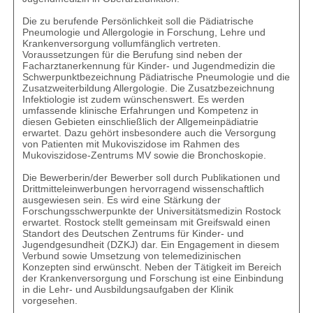
Die zu berufende Persönlichkeit soll die Pädiatrische
Pneumologie und Allergologie in Forschung, Lehre und
Krankenversorgung vollumfänglich vertreten.
Voraussetzungen für die Berufung sind neben der
Facharztanerkennung für Kinder- und Jugendmedizin die
Schwerpunktbezeichnung Pädiatrische Pneumologie und die
Zusatzweiterbildung Allergologie. Die Zusatzbezeichnung
Infektiologie ist zudem wünschenswert. Es werden
umfassende klinische Erfahrungen und Kompetenz in
diesen Gebieten einschließlich der Allgemeinpädiatrie
erwartet. Dazu gehört insbesondere auch die Versorgung
von Patienten mit Mukoviszidose im Rahmen des
Mukoviszidose-Zentrums MV sowie die Bronchoskopie.
Die Bewerberin/der Bewerber soll durch Publikationen und
Drittmitteleinwerbungen hervorragend wissenschaftlich
ausgewiesen sein. Es wird eine Stärkung der
Forschungsschwerpunkte der Universitätsmedizin Rostock
erwartet. Rostock stellt gemeinsam mit Greifswald einen
Standort des Deutschen Zentrums für Kinder- und
Jugendgesundheit (DZKJ) dar. Ein Engagement in diesem
Verbund sowie Umsetzung von telemedizinischen
Konzepten sind erwünscht. Neben der Tätigkeit im Bereich
der Krankenversorgung und Forschung ist eine Einbindung
in die Lehr- und Ausbildungsaufgaben der Klinik
vorgesehen.