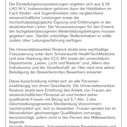
Die Einstellungsvoraussetzungen ergeben sich aus § 58
LHG M-V. Insbesondere gehören dazu die Habilitation im
Fach Kinder- und Jugendmedizin oder vergleichbare
wissenschaftliche Leistungen sowie die
hochschulpädagogische Eignung und Erfahrungen in der
studentischen Lehre. Die Voraussetzungen für den Erwerb
der fachgebietsbezogenen Weiterbildungsbefugnis müssen
gegeben sein. Die/der zukünftige Stelleninhaber/-in sollte
zudem über Leitungserfahrung verfügen.
Die Universitätsmedizin Rostock strebt eine nachhaltige
Fokussierung unter dem Schwerpunkt HealthTechMedicine
und eine Stärkung des CCC-MV sowie der universitären
Departments „Leben, Licht und Materie“ und „Altern des
Individuums und der Gesellschaft“ an. Hier wird eine aktive
Beteiligung der Bewerberin/des Bewerbers erwartet.
Diese Ausschreibung richtet sich an alle Personen
unabhängig von ihrem Geschlecht. Die Universitätsmedizin
Rostock strebt eine Erhöhung des Anteils von Frauen am
wissenschaftlichen Personal an und fordert daher
qualifizierte Frauen mit Bezug auf § 7 Abs. 3 des
Gleichstellungsgesetzes Mecklenburg-Vorpommern
nachdrücklich auf, sich zu bewerben. Frauen werden bei im
Wesentlichen gleichwertiger Qualifikation vorrangig
berücksichtigt, sofern nicht in der Person des Mitbewerbers
liegende
Gründe überwiegen. Schwerbehinderte Bewerberinnen und