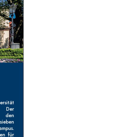
ersität
. Der
ch den
sieben
ampus.
gen für