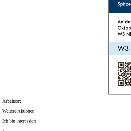
Spitze
An der
Oktobe
W3 NB
W3-P
Arbeitsort
Weitere Aktionen
Ich bin interessiert