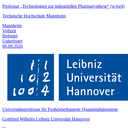
Professur „Technologien zur industriellen Pharmasynthese“ (w/m/d)
Technische Hochschule Mannheim
Mannheim
Vollzeit
Befristet
Unbefristet
06.08.2026
Universitätsprofessur für Festkörperbasierte Quantenphänomene
Gottfried Wilhelm Leibniz Universität Hannover