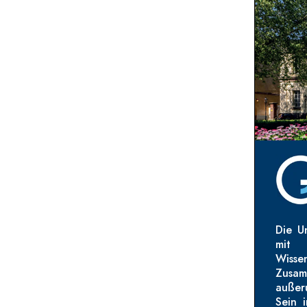
Die Un
mit 
Wisse
Zusam
außer
Sein i