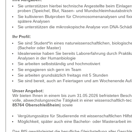
Sie unterstützen hierbei technische Angestellte beim Einlag
proben (Speichel, Blut, Nasen- und Mundschleimhautabstrich
Sie kultivieren Blutproben für Chromosomenanalysen und fixi
spätere Analysen
Sie unterstützen die mikroskopische Analyse von DNA-Schä
Ihr Profil:
Sie sind Student*in eines natur­wissenschaftlichen, biologis
(Bachelor oder Master)
Idealerweise haben Sie bereits Laborerfahrung durch Praktika
Analysen in der Humanbiologie
Sie arbeiten selbstständig und hochmotiviert
Sie engagieren sich gern im Team
Sie arbeiten grundsätzlich freitags mit 5 Stunden
Sie sind bereit, auch an Feiertagen und am Wochenende Auf
Unser Angebot:
Wir bieten Ihnen in einem bis zum 31.05.2026 befristeten Besch
volle, abwechslungsreiche Tätigkeit in einer wissenschaftlich-
85764 Oberschleißheim
) sowie
Vergütungssätze für Studierende mit wissenschaftlichen Hilfs­t
Möglichkeit, später auch eine Bachelor- oder Masterarbeit i
Das BfS gewährleistet die berufliche Gleichstellung aller Geschle