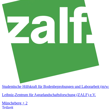
Studentische Hilfskraft für Bodenbeprobungen und Laborarbeit (m/w
Leibniz-Zentrum für Agrarlandschaftsforschung (ZALF) e.V.
Müncheberg + 2
Teilzeit