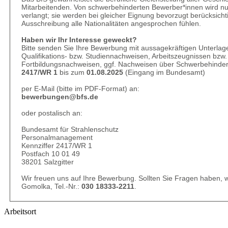
Mitarbeitenden. Von schwer­behinderten Bewerber*innen wird n
verlangt; sie werden bei gleicher Eignung bevorzugt berücksicht
Ausschreibung alle Nationalitäten angesprochen fühlen.
Haben wir Ihr Interesse geweckt?
Bitte senden Sie Ihre Bewerbung mit aussagekräftigen Unterlag
Qualifikations- bzw. Studien­nachweisen, Arbeitszeugnissen bzw.
Fortbildungsnachweisen, ggf. Nachweisen über Schwerbehinde
2417/WR 1
bis zum
01.08.2025
(Eingang im Bundesamt)
per E-Mail (bitte im PDF-Format) an:
bewerbungen@bfs.de
oder postalisch an:
Bundesamt für Strahlenschutz
Personalmanagement
Kennziffer 2417/WR 1
Postfach 10 01 49
38201 Salzgitter
Wir freuen uns auf Ihre Bewerbung. Sollten Sie Fragen haben, w
Gomolka, Tel.-Nr.:
030 18333-2211
.
Arbeitsort