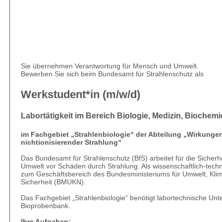
Sie übernehmen Verantwortung für Mensch und Umwelt.
Bewerben Sie sich beim Bundesamt für Strahlenschutz als
Werkstudent*in (m/w/d)
Labortätigkeit im Bereich Biologie, Medizin, Biochemi
im Fachgebiet „Strahlenbiologie“ der Abteilung „Wirkungen
nichtionisierender Strahlung“
Das Bundesamt für Strahlenschutz (BfS) arbeitet für die Siche
Umwelt vor Schäden durch Strahlung. Als wissenschaftlich-tec
zum Geschäftsbereich des Bundesministeriums für Umwelt, Klim
Sicherheit (BMUKN).
Das Fachgebiet „Strahlenbiologie“ benötigt labortechnische Unt
Bioprobenbank.
Ihre Aufgaben: