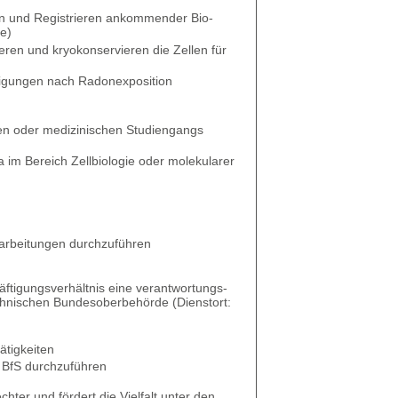
ern und Registrieren ankommender Bio­
e)
eren und kryokonservieren die Zellen für
digungen nach Radonexposition
chen oder medizinischen Studiengangs
 im Bereich Zellbiologie oder molekularer
­arbeitungen durchzuführen
äftigungsverhältnis eine verantwortungs-
technischen Bundesoberbehörde (Dienstort:
ätigkeiten
m BfS durchzuführen
chter und fördert die Vielfalt unter den