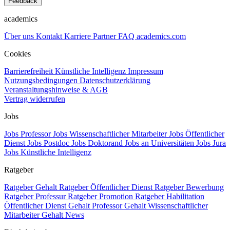
Feedback
academics
Über uns
Kontakt
Karriere
Partner
FAQ
academics.com
Cookies
Barrierefreiheit
Künstliche Intelligenz
Impressum
Nutzungsbedingungen
Datenschutzerklärung
Veranstaltungshinweise & AGB
Vertrag widerrufen
Jobs
Jobs Professor
Jobs Wissenschaftlicher Mitarbeiter
Jobs Öffentlicher
Dienst
Jobs Postdoc
Jobs Doktorand
Jobs an Universitäten
Jobs Jura
Jobs Künstliche Intelligenz
Ratgeber
Ratgeber Gehalt
Ratgeber Öffentlicher Dienst
Ratgeber Bewerbung
Ratgeber Professur
Ratgeber Promotion
Ratgeber Habilitation
Öffentlicher Dienst Gehalt
Professor Gehalt
Wissenschaftlicher
Mitarbeiter Gehalt
News