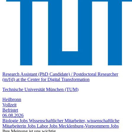
Research Assistant (PhD Candidate) / Postdoctoral Researcher
(m/f/d) at the Center for Digital Transformation
Technische Universität München (TUM)
Heilbronn
Vollzeit
Befristet
06.08.2026
Biologie Jobs
Wissenschaftlicher Mitarbeiter, wissenschaftliche
Mitarbeiterin Jobs
Labor Jobs
Mecklenburg-Vorpommern Jobs
Ihre Meinung ist uns wichtig