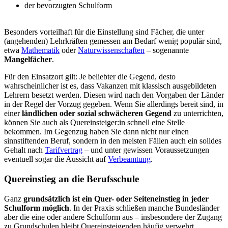
der bevorzugten Schulform
Besonders vorteilhaft für die Einstellung sind Fächer, die unter
(angehenden) Lehrkräften gemessen am Bedarf wenig populär sind,
etwa
Mathematik
oder
Naturwissenschaften
– sogenannte
Mangelfächer
.
Für den Einsatzort gilt: Je beliebter die Gegend, desto
wahrscheinlicher ist es, dass Vakanzen mit klassisch ausgebildeten
Lehrern besetzt werden. Diesen wird nach den Vorgaben der Länder
in der Regel der Vorzug gegeben. Wenn Sie allerdings bereit sind, in
einer
ländlichen oder sozial schwächeren Gegend
zu unterrichten,
können Sie auch als Quereinsteiger:in schnell eine Stelle
bekommen. Im Gegenzug haben Sie dann nicht nur einen
sinnstiftenden Beruf, sondern in den meisten Fällen auch ein solides
Gehalt nach
Tarifvertrag
– und unter gewissen Voraussetzungen
eventuell sogar die Aussicht auf
Verbeamtung
.
Quereinstieg an die Berufsschule
Ganz
grundsätzlich ist ein Quer- oder Seiteneinstieg in jeder
Schulform möglich
. In der Praxis schließen manche Bundesländer
aber die eine oder andere Schulform aus – insbesondere der Zugang
zu Grundschulen bleibt Quereinsteigenden häufig verwehrt.