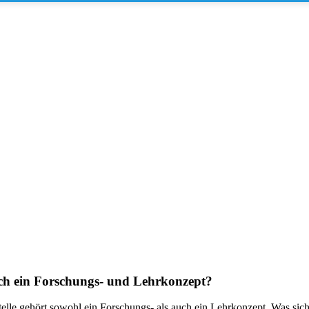
 ich ein Forschungs- und Lehrkonzept?
lle gehört sowohl ein Forschungs- als auch ein Lehrkonzept. Was sich