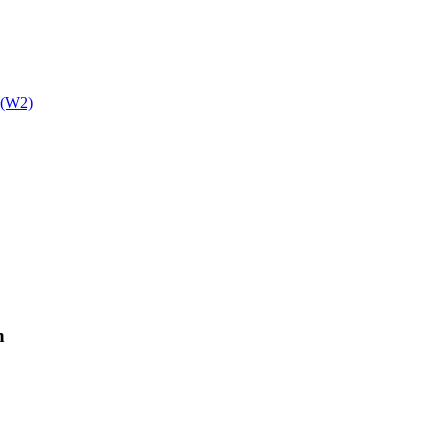
n (W2)
n