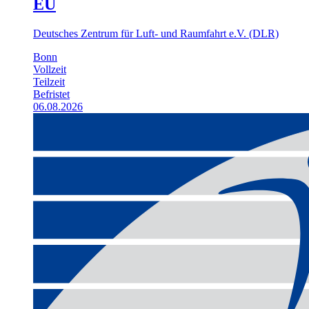
EU
Deutsches Zentrum für Luft- und Raumfahrt e.V. (DLR)
Bonn
Vollzeit
Teilzeit
Befristet
06.08.2026