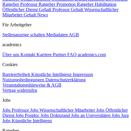
Ratgeber Professur
Ratgeber Promotion
Ratgeber Habilitation
Öffentlicher Dienst Gehalt
Professor Gehalt
Wissenschaftlicher
Mitarbeiter Gehalt
News
Für Arbeitgeber
Stellenanzeige schalten
Mediadaten
AGB
academics
Über uns
Kontakt
Karriere
Partner
FAQ
academics.com
Cookies
Barrierefreiheit
Künstliche Intelligenz
Impressum
Nutzungsbedingungen
Datenschutzerklärung
Veranstaltungshinweise & AGB
Vertrag widerrufen
Jobs
Jobs Professor
Jobs Wissenschaftlicher Mitarbeiter
Jobs Öffentlicher
Dienst
Jobs Postdoc
Jobs Doktorand
Jobs an Universitäten
Jobs Jura
Jobs Künstliche Intelligenz
Ratgeber