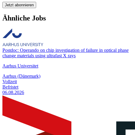
Jetzt abonnieren
Ähnliche Jobs
Postdoc: Operando on chip investigation of failure in optical phase
change materials using ultrafast X rays
Aarhus Universitet
Aarhus (Dänemark)
Vollzeit
Befristet
06.08.2026