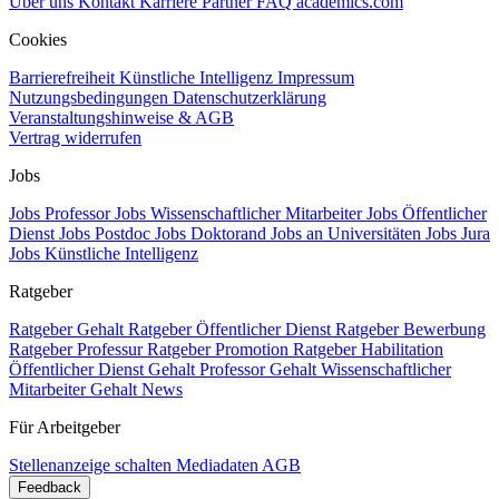
Über uns
Kontakt
Karriere
Partner
FAQ
academics.com
Cookies
Barrierefreiheit
Künstliche Intelligenz
Impressum
Nutzungsbedingungen
Datenschutzerklärung
Veranstaltungshinweise & AGB
Vertrag widerrufen
Jobs
Jobs Professor
Jobs Wissenschaftlicher Mitarbeiter
Jobs Öffentlicher
Dienst
Jobs Postdoc
Jobs Doktorand
Jobs an Universitäten
Jobs Jura
Jobs Künstliche Intelligenz
Ratgeber
Ratgeber Gehalt
Ratgeber Öffentlicher Dienst
Ratgeber Bewerbung
Ratgeber Professur
Ratgeber Promotion
Ratgeber Habilitation
Öffentlicher Dienst Gehalt
Professor Gehalt
Wissenschaftlicher
Mitarbeiter Gehalt
News
Für Arbeitgeber
Stellenanzeige schalten
Mediadaten
AGB
Feedback