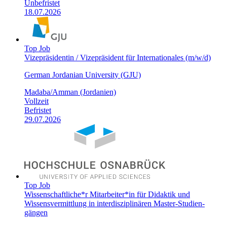
Unbefristet
18.07.2026
Top Job
Vizepräsidentin / Vizepräsident für Internationales (m/w/d)
German Jordanian University (GJU)
Madaba/Amman (Jordanien)
Vollzeit
Befristet
29.07.2026
Top Job
Wissenschaftliche*r Mitarbeiter*in für Didaktik und
Wissensvermittlung in inter­disziplinären Master-Studien­
gängen