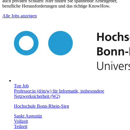
auch privaten Schulen: Hier finden Sie spannende Arbeitgeber,
berufliche Herausforderungen und das richtige KnowHow.
Alle Jobs anzeigen
Top Job
Professor:in (d/m/w) für Informatik, insbesondere
Netzwerksicherheit (W2)
Hochschule Bonn-Rhein-Sieg
Sankt Augustin
Vollzeit
Teilzeit