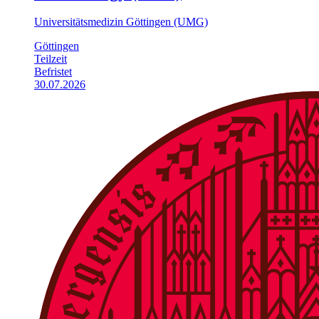
Universitätsmedizin Göttingen (UMG)
Göttingen
Teilzeit
Befristet
30.07.2026