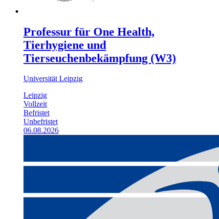
Professur für One Health,
Tierhygiene und
Tierseuchenbekämpfung (W3)
Universität Leipzig
Leipzig
Vollzeit
Befristet
Unbefristet
06.08.2026