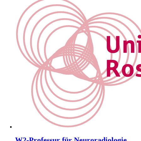
W2-Professur für Neuroradiologie