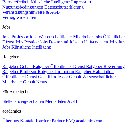
Barrierefreiheit
Künstliche Intelligenz
Impressum
Nutzungsbedingungen
Datenschutzerklärung
Veranstaltungshinweise & AGB
Vertrag widerrufen
Jobs
Jobs Professor
Jobs Wissenschaftlicher Mitarbeiter
Jobs Öffentlicher
Dienst
Jobs Postdoc
Jobs Doktorand
Jobs an Universitäten
Jobs Jura
Jobs Künstliche Intelligenz
Ratgeber
Ratgeber Gehalt
Ratgeber Öffentlicher Dienst
Ratgeber Bewerbung
Ratgeber Professur
Ratgeber Promotion
Ratgeber Habilitation
Öffentlicher Dienst Gehalt
Professor Gehalt
Wissenschaftlicher
Mitarbeiter Gehalt
News
Für Arbeitgeber
Stellenanzeige schalten
Mediadaten
AGB
academics
Über uns
Kontakt
Karriere
Partner
FAQ
academics.com