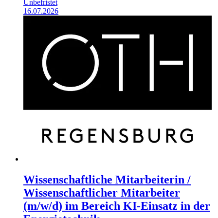
Unbefristet
16.07.2026
Wissenschaftliche Mitarbeiterin /
Wissenschaftlicher Mitarbeiter
(m/w/d) im Bereich KI-Einsatz in der