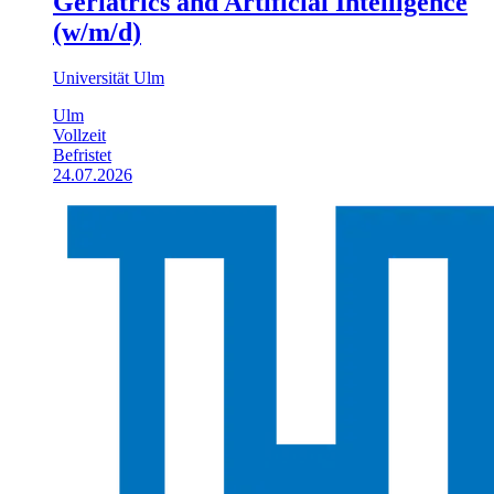
Geriatrics and Artificial Intelligence
(w/m/d)
Universität Ulm
Ulm
Vollzeit
Befristet
24.07.2026