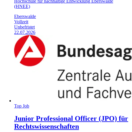
Hochschule für nachhaltige Entwicklung Eberswalde
(HNEE)
Eberswalde
Vollzeit
Unbefristet
22.07.2026
Top Job
Junior Professional Officer (JPO) für
Rechtswissenschaften