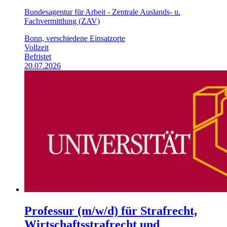
Bundesagentur für Arbeit - Zentrale Auslands- u.
Fachvermittlung (ZAV)
Bonn, verschiedene Einsatzorte
Vollzeit
Befristet
20.07.2026
Professur (m/w/d) für Strafrecht,
Wirtschaftsstrafrecht und