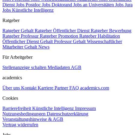
Dienst
Jobs Postdoc
Jobs Doktorand
Jobs an Universitäten
Jobs Jura
Jobs Künstliche Intelligenz
Ratgeber
Ratgeber Gehalt
Ratgeber Öffentlicher Dienst
Ratgeber Bewerbung
Ratgeber Professur
Ratgeber Promotion
Ratgeber Habilitation
Öffentlicher Dienst Gehalt
Professor Gehalt
Wissenschaftlicher
Mitarbeiter Gehalt
News
Für Arbeitgeber
Stellenanzeige schalten
Mediadaten
AGB
academics
Über uns
Kontakt
Karriere
Partner
FAQ
academics.com
Cookies
Barrierefreiheit
Künstliche Intelligenz
Impressum
Nutzungsbedingungen
Datenschutzerklärung
Veranstaltungshinweise & AGB
Vertrag widerrufen
Jobs