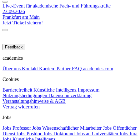
Live-Event für akademische Fach- und Führungskräfte
23.09.2026
Frankfurt am Main
Jetzt
Ticket
sichern!
Feedback
academics
Über uns
Kontakt
Karriere
Partner
FAQ
academics.com
Cookies
Barrierefreiheit
Künstliche Intelligenz
Impressum
Nutzungsbedingungen
Datenschutzerklärung
Veranstaltungshinweise & AGB
Vertrag widerrufen
Jobs
Jobs Professor
Jobs Wissenschaftlicher Mitarbeiter
Jobs Öffentlicher
Dienst
Jobs Postdoc
Jobs Doktorand
Jobs an Universitäten
Jobs Jura
Jobs Künstliche Intelligenz