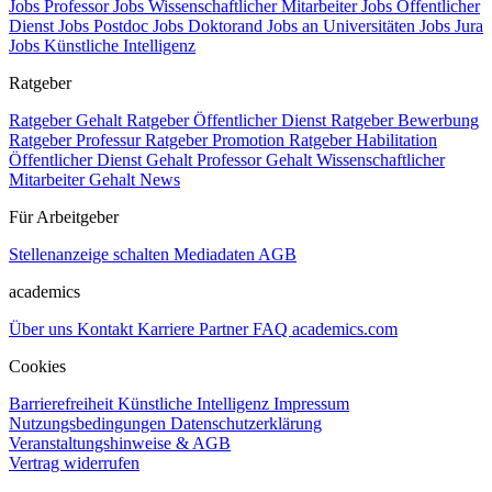
Jobs Professor
Jobs Wissenschaftlicher Mitarbeiter
Jobs Öffentlicher
Dienst
Jobs Postdoc
Jobs Doktorand
Jobs an Universitäten
Jobs Jura
Jobs Künstliche Intelligenz
Ratgeber
Ratgeber Gehalt
Ratgeber Öffentlicher Dienst
Ratgeber Bewerbung
Ratgeber Professur
Ratgeber Promotion
Ratgeber Habilitation
Öffentlicher Dienst Gehalt
Professor Gehalt
Wissenschaftlicher
Mitarbeiter Gehalt
News
Für Arbeitgeber
Stellenanzeige schalten
Mediadaten
AGB
academics
Über uns
Kontakt
Karriere
Partner
FAQ
academics.com
Cookies
Barrierefreiheit
Künstliche Intelligenz
Impressum
Nutzungsbedingungen
Datenschutzerklärung
Veranstaltungshinweise & AGB
Vertrag widerrufen