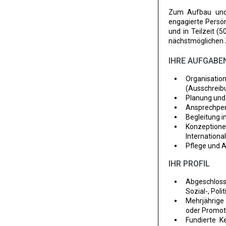
Zum Aufbau und 
engagierte Persön
und in Teilzeit (
nächstmöglichen Z
IHRE AUFGABE
Organisatio
(Ausschreib
Planung und
Ansprechper
Begleitung i
Konzeption
Internationa
Pflege und A
IHR PROFIL
Abgeschlos
Sozial-, Pol
Mehrjährige
oder Promo
Fundierte K