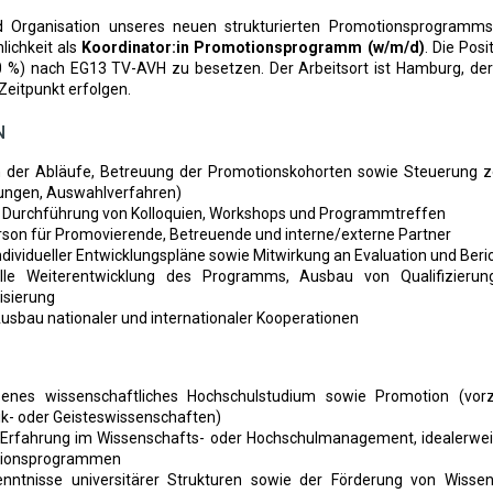
Organisation unseres neuen strukturierten Promotionsprogramms
lichkeit als
Koordinator:in Promotionsprogramm (w/m/d)
. Die Posi
50 %) nach EG13 TV-AVH zu besetzen. Der Arbeitsort ist Hamburg, der
eitpunkt erfolgen.
N
n der Abläufe, Betreuung der Promotionskohorten sowie Steuerung z
ungen, Auswahlverfahren)
 Durchführung von Kolloquien, Workshops und Programmtreffen
son für Promovierende, Betreuende und interne/externe Partner
ndividueller Entwicklungspläne sowie Mitwirkung an Evaluation und Ber
elle Weiterentwicklung des Programms, Ausbau von Qualifizieru
lisierung
usbau nationaler und internationaler Kooperationen
senes wissenschaftliches Hochschulstudium sowie Promotion (vor
itik- oder Geisteswissenschaften)
 Erfahrung im Wissenschafts- oder Hochschulmanagement, idealerweis
tionsprogrammen
enntnisse universitärer Strukturen sowie der Förderung von Wissens