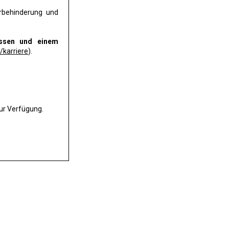
rbehinderung und
issen und einem
t/karriere
).
zur Verfügung.