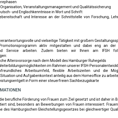
ierephasen
n Organisation, Veranstaltungsmanagement und Qualitätssicherung
utsch- und Englischkenntnisse in Wort und Schrift
ebereitschaft und Interesse an der Schnittstelle von Forschung, Leh
verantwortungsvolle und vielseitige Tätigkeit mit großem Gestaltungssp
 Promotionsprogramm aktiv mitgestalten und dabei eng an der S
nd Service arbeiten. Zudem bieten wir Ihnen am IFSH folg
gen:
bliche Altersvorsorge nach dem Modell des Hamburger Ruhegelds
 Weiterbildungsmöglichkeiten im Rahmen unserer IFSH-Personalentwick
nfreundliches Arbeitsumfeld, flexible Arbeitszeiten und die Mög
 Situation und Aufgabenkontext anteilig aus dem Homeoffice zu arbeit
Leistungsentgelt in Form einer steuerfreien Sachbezugskarte
RMATIONEN
die berufliche Förderung von Frauen zum Ziel gesetzt und ist daher in 
tiert sind, besonders an Bewerbungen von Frauen interessiert. Fraue
e des Hamburgischen Gleichstellungsgesetzes bei gleichwertiger Quali