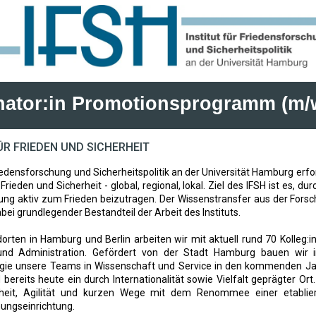
nator:in Promotionsprogramm (m/
R FRIEDEN UND SICHERHEIT
riedensforschung und Sicherheitspolitik an der Universität Hamburg erfo
ieden und Sicherheit - global, regional, lokal. Ziel des IFSH ist es, d
ung aktiv zum Frieden beizutragen. Der Wissenstransfer aus der Forsch
abei grundlegender Bestandteil der Arbeit des Instituts.
rten in Hamburg und Berlin arbeiten wir mit aktuell rund 70 Kolleg:i
 und Administration. Gefördert von der Stadt Hamburg bauen wir
ie unsere Teams in Wissenschaft und Service in den kommenden Jah
 bereits heute ein durch Internationalität sowie Vielfalt geprägter Ort
nheit, Agilität und kurzen Wege mit dem Renommee einer etablie
ungseinrichtung.