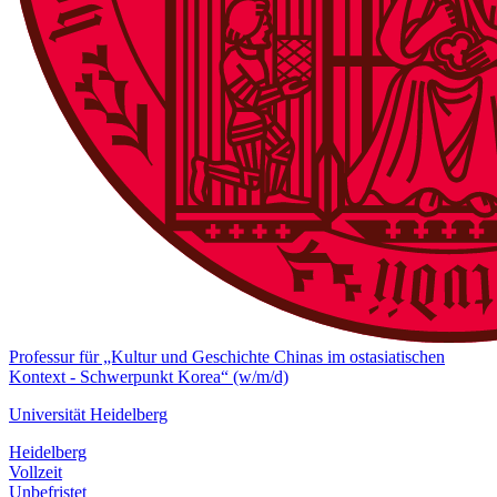
Professur für „Kultur und Geschichte Chinas im ostasiatischen
Kontext - Schwerpunkt Korea“ (w/m/d)
Universität Heidelberg
Heidelberg
Vollzeit
Unbefristet