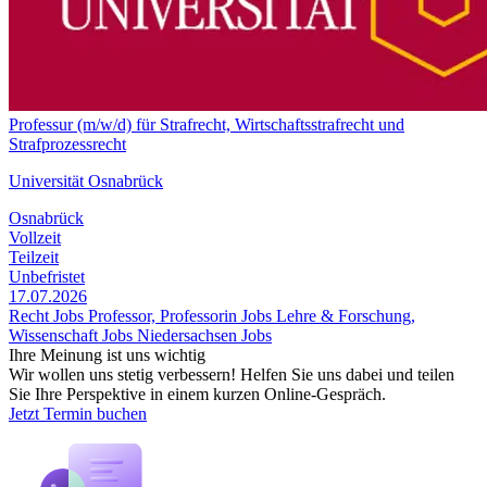
Professur (m/w/d) für Strafrecht, Wirtschaftsstrafrecht und
Strafprozessrecht
Universität Osnabrück
Osnabrück
Vollzeit
Teilzeit
Unbefristet
17.07.2026
Recht Jobs
Professor, Professorin Jobs
Lehre & Forschung,
Wissenschaft Jobs
Niedersachsen Jobs
Ihre Meinung ist uns wichtig
Wir wollen uns stetig verbessern! Helfen Sie uns dabei und teilen
Sie Ihre Perspektive in einem kurzen Online-Gespräch.
Jetzt Termin buchen