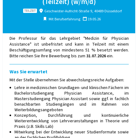
(Teilzeit) (w/m/d)
Geschwister-Aufricht-Straße 9, 40489 Düsseldorf
TEILZEIT
Mit Berufserfahrung
19.05.26
Die Professur für das Lehrgebiet "Medizin für Physician
Assistance" ist unbefristet und kann in Teilzeit mit einem
Beschäftigungsumfang von mindestens 51 % besetzt werden.
Bitte reichen Sie Ihre Bewerbung bis zum
31.07.2026
ein.
Was Sie erwartet
Mit der Stelle übernehmen Sie abwechslungsreiche Aufgaben:
Lehre in medizinischen Grundlagen- und klinischen Fächern im
Bachelorstudiengang Physician Assistance, im
Masterstudiengang Physician Assistant sowie ggf. in fachlich
benachbarten Studiengängen und im Rahmen von
Weiterbildungsangeboten
Konzeption, Durchführung und kontinuierliche
Weiterentwicklung von Lehrveranstaltungen in Theorie und
Praxis (z.B. Skills Lab)
Mitwirkung bei der Entwicklung neuer Studienformate sowie
an der fachlichen Profilbildung