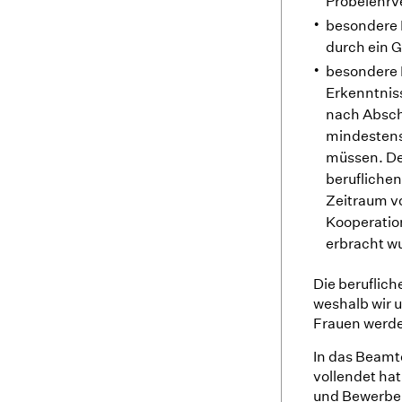
Probelehrv
besondere B
durch ein 
besondere 
Erkenntniss
nach Absch
mindestens
müssen. De
beruflichen
Zeitraum vo
Kooperatio
erbracht w
Die beruflich
weshalb wir 
Frauen werde
In das Beamt
vollendet hat
und Bewerber