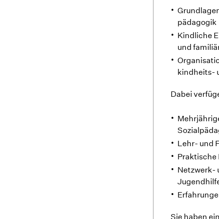
Grundlagen
pädagogik
Kindliche E
und famili
Organisati
kindheits-
Dabei verfüg
Mehrjährig
Sozialpäda
Lehr- und F
Praktische 
Netzwerk- 
Jugendhilfe
Erfahrunge
Sie haben ei