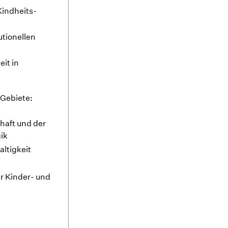
Kindheits­
utionellen
it in
 Gebiete:
haft und der
ik
ltigkeit
r Kinder- und