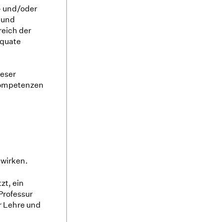
- und/oder
 und
reich der
äquate
ieser
 Kompetenzen
uwirken.
zt, ein
Professur
r Lehre und