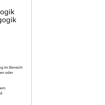
ogik
gogik
ng im Bereich
hen oder
 dem
nd