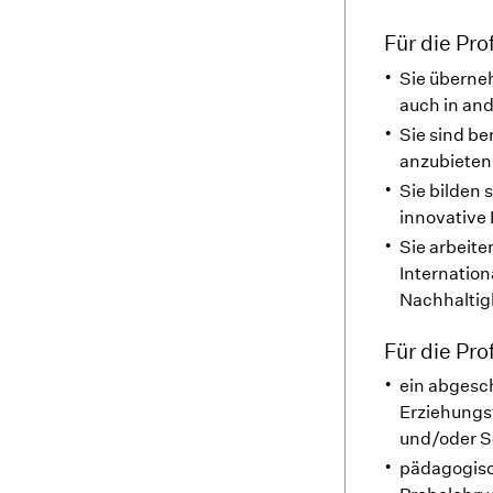
Für die Pro
Sie überne
auch in an
Sie sind be
anzubieten
Sie bilden 
innovative
Sie arbeite
Internation
Nachhaltig
Für die Pro
ein abgesc
Erziehungs
und/oder S
pädagogisc