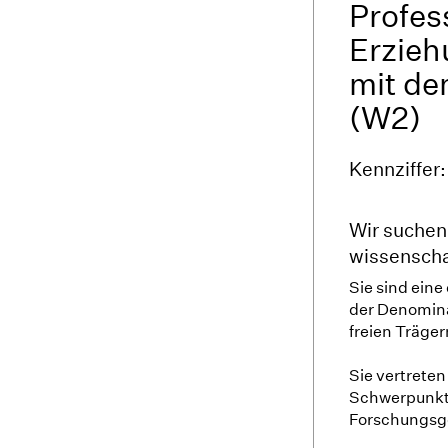
Profes
Erzieh
mit de
(W2)
Kennziffer:
Wir suchen
wissenschaf
Sie sind ein
der Denomina
freien Träge
Sie vertrete
Schwerpunkt 
Forschungsge