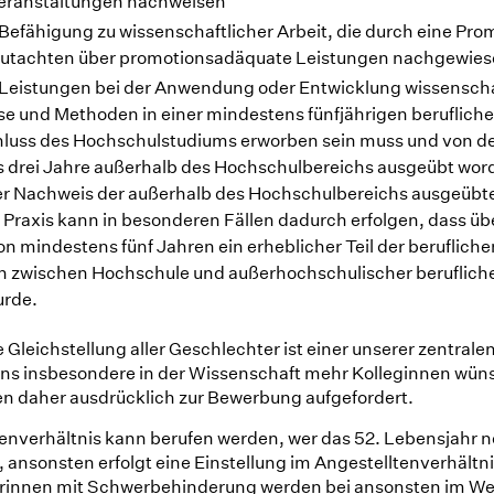
eranstaltungen nachweisen
efähigung zu wissenschaftlicher Arbeit, die durch eine Pro
Gutachten über promotionsadäquate Leistungen nachgewies
Leistungen bei der Anwendung oder Entwicklung wissenscha
e und Methoden in einer mindestens fünfjährigen beruflichen
luss des Hochschulstudiums erworben sein muss und von d
 drei Jahre außerhalb des Hochschulbereichs ausgeübt wor
r Nachweis der außerhalb des Hochschulbereichs ausgeübt
 Praxis kann in besonderen Fällen dadurch erfolgen, dass üb
n mindestens fünf Jahren ein erheblicher Teil der beruflichen
n zwischen Hochschule und außerhochschulischer berufliche
urde.
e Gleichstellung aller Geschlechter ist einer unserer zentrale
uns insbesondere in der Wissenschaft mehr Kolleginnen wün
n daher ausdrücklich zur Bewerbung aufgefordert.
enverhältnis kann berufen werden, wer das 52. Lebensjahr n
, ansonsten erfolgt eine Einstellung im Angestelltenverhältn
innen mit Schwerbehinderung werden bei ansonsten im We