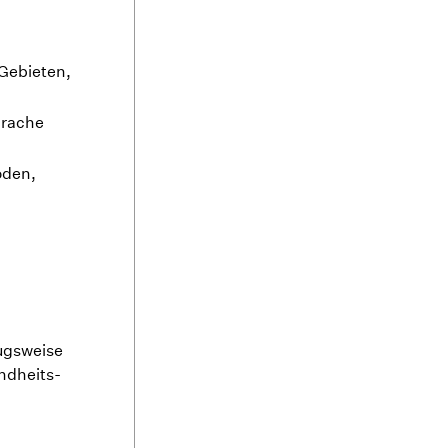
Gebieten,
prache
oden,
ugsweise
ndheits-