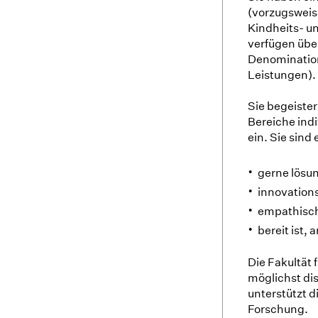
(vorzugsweis
Kindheits- u
verfügen übe
Denomination
Leistungen).
Sie begeister
Bereiche ind
ein. Sie sind 
gerne lösun
innovations
empathisch
bereit ist,
Die Fakultät 
möglichst di
unterstützt d
Forschung.