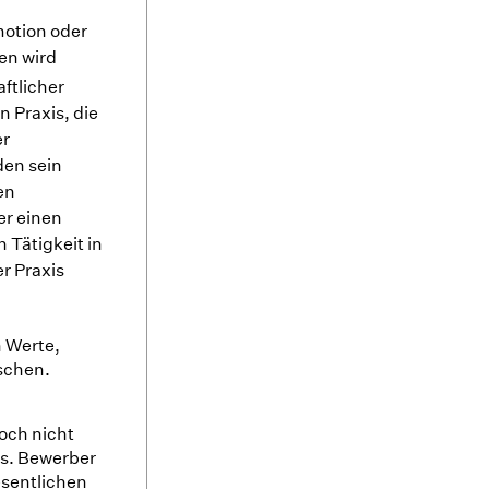
motion oder
en wird
ftlicher
 Praxis, die
er
den sein
en
er einen
 Tätigkeit in
r Praxis
n Werte,
schen.
och nicht
is. Bewerber
sentlichen