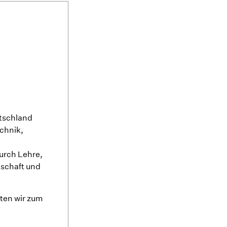
utschland
chnik,
urch Lehre,
tschaft und
ten wir zum