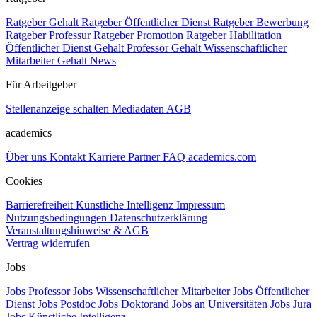
Ratgeber Gehalt
Ratgeber Öffentlicher Dienst
Ratgeber Bewerbung
Ratgeber Professur
Ratgeber Promotion
Ratgeber Habilitation
Öffentlicher Dienst Gehalt
Professor Gehalt
Wissenschaftlicher
Mitarbeiter Gehalt
News
Für Arbeitgeber
Stellenanzeige schalten
Mediadaten
AGB
academics
Über uns
Kontakt
Karriere
Partner
FAQ
academics.com
Cookies
Barrierefreiheit
Künstliche Intelligenz
Impressum
Nutzungsbedingungen
Datenschutzerklärung
Veranstaltungshinweise & AGB
Vertrag widerrufen
Jobs
Jobs Professor
Jobs Wissenschaftlicher Mitarbeiter
Jobs Öffentlicher
Dienst
Jobs Postdoc
Jobs Doktorand
Jobs an Universitäten
Jobs Jura
Jobs Künstliche Intelligenz