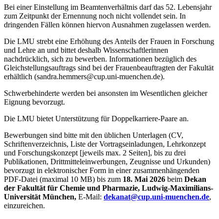
Bei einer Einstellung im Beamtenverhältnis darf das 52. Lebensjahr
zum Zeitpunkt der Ernennung noch nicht vollendet sein. In
dringenden Fällen können hiervon Ausnahmen zugelassen werden.
Die LMU strebt eine Erhöhung des Anteils der Frauen in Forschung
und Lehre an und bittet deshalb Wissenschaftlerinnen
nachdrücklich, sich zu bewerben. Informationen bezüglich des
Gleichstellungsauftrags sind bei der Frauenbeauftragten der Fakultät
erhältlich (sandra.hemmers@cup.uni-muenchen.de).
Schwerbehinderte werden bei ansonsten im Wesentlichen gleicher
Eignung bevorzugt.
Die LMU bietet Unterstützung für Doppelkarriere-Paare an.
Bewerbungen sind bitte mit den üblichen Unterlagen (CV,
Schriftenverzeichnis, Liste der Vortragseinladungen, Lehrkonzept
und Forschungskonzept [jeweils max. 2 Seiten], bis zu drei
Publikationen, Drittmitteleinwerbungen, Zeugnisse und Urkunden)
bevorzugt in elektronischer Form in einer zusammenhängenden
PDF-Datei (maximal 10 MB) bis zum
18. Mai 2026
beim
Dekan
der Fakultät für Chemie und Pharmazie, Ludwig-Maximilians-
Universität München,
E-Mail:
dekanat@cup.uni-muenchen.de
,
einzureichen.