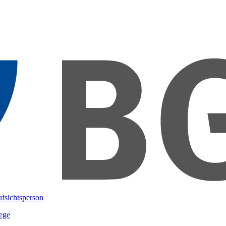
ufsichtsperson
ege