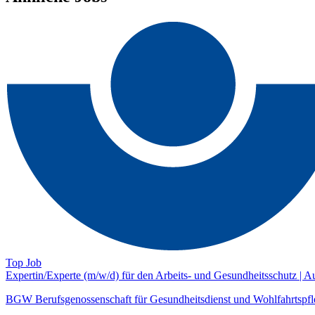
Top Job
Expertin/Experte (m/w/d) für den Arbeits- und Gesundheitsschutz | A
BGW Berufsgenossenschaft für Gesundheitsdienst und Wohlfahrtspfl