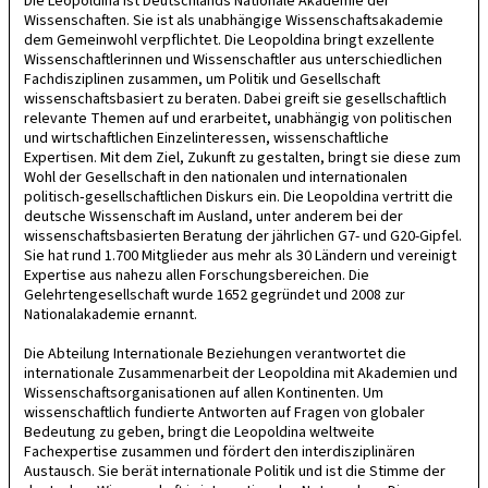
Die Leopoldina ist Deutschlands Nationale Akademie der
Wissenschaften. Sie ist als unabhängige Wissenschaftsakademie
dem Gemeinwohl verpflichtet. Die Leopoldina bringt exzellente
Wissenschaftlerinnen und Wissenschaftler aus unterschiedlichen
Fachdisziplinen zusammen, um Politik und Gesellschaft
wissenschaftsbasiert zu beraten. Dabei greift sie gesellschaftlich
relevante Themen auf und erarbeitet, unabhängig von politischen
und wirtschaftlichen Einzelinteressen, wissenschaftliche
Expertisen. Mit dem Ziel, Zukunft zu gestalten, bringt sie diese zum
Wohl der Gesellschaft in den nationalen und internationalen
politisch‐gesellschaftlichen Diskurs ein. Die Leopoldina vertritt die
deutsche Wissenschaft im Ausland, unter anderem bei der
wissenschaftsbasierten Beratung der jährlichen G7- und G20-Gipfel.
Sie hat rund 1.700 Mitglieder aus mehr als 30 Ländern und vereinigt
Expertise aus nahezu allen Forschungsbereichen. Die
Gelehrtengesellschaft wurde 1652 gegründet und 2008 zur
Nationalakademie ernannt.
Die Abteilung Internationale Beziehungen verantwortet die
internationale Zusammenarbeit der Leopoldina mit Akademien und
Wissenschaftsorganisationen auf allen Kontinenten. Um
wissenschaftlich fundierte Antworten auf Fragen von globaler
Bedeutung zu geben, bringt die Leopoldina weltweite
Fachexpertise zusammen und fördert den interdisziplinären
Austausch. Sie berät internationale Politik und ist die Stimme der