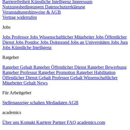
Barrierefreiheit
Künstliche Intelligenz
Impressum
Nutzungsbedingungen
Datenschutzerklärung
Veranstaltungshinweise & AGB
Vertrag widerrufen
Jobs
Jobs Professor
Jobs Wissenschaftlicher Mitarbeiter
Jobs Öffentlicher
Dienst
Jobs Postdoc
Jobs Doktorand
Jobs an Universitäten
Jobs Jura
Jobs Künstliche Intelligenz
Ratgeber
Ratgeber Gehalt
Ratgeber Öffentlicher Dienst
Ratgeber Bewerbung
Ratgeber Professur
Ratgeber Promotion
Ratgeber Habilitation
Öffentlicher Dienst Gehalt
Professor Gehalt
Wissenschaftlicher
Mitarbeiter Gehalt
News
Für Arbeitgeber
Stellenanzeige schalten
Mediadaten
AGB
academics
Über uns
Kontakt
Karriere
Partner
FAQ
academics.com