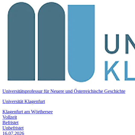
Universitätsprofessur für Neuere und Österreichische Geschichte
Universität Klagenfurt
Klagenfurt am Wörthersee
Vollzeit
Befristet
Unbefristet
16.07.2026