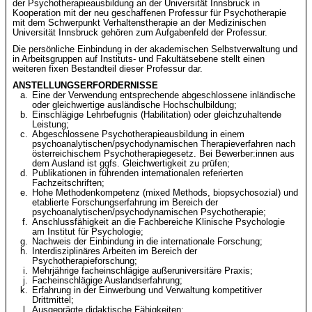
der Psychotherapieausbildung an der Universität Innsbruck in
Kooperation mit der neu geschaffenen Professur für Psychotherapie
mit dem Schwerpunkt Verhaltenstherapie an der Medizinischen
Universität Innsbruck gehören zum Aufgabenfeld der Professur.
Die persönliche Einbindung in der akademischen Selbstverwaltung und
in Arbeitsgruppen auf Instituts- und Fakultätsebene stellt einen
weiteren fixen Bestandteil dieser Professur dar.
ANSTELLUNGSERFORDERNISSE
Eine der Verwendung entsprechende abgeschlossene inländische
oder gleichwertige ausländische Hochschulbildung;
Einschlägige Lehrbefugnis (Habilitation) oder gleichzuhaltende
Leistung;
Abgeschlossene Psychotherapieausbildung in einem
psychoanalytischen/psychodynamischen Therapieverfahren nach
österreichischem Psychotherapiegesetz. Bei Bewerber:innen aus
dem Ausland ist ggfs. Gleichwertigkeit zu prüfen;
Publikationen in führenden internationalen referierten
Fachzeitschriften;
Hohe Methodenkompetenz (mixed Methods, biopsychosozial) und
etablierte Forschungserfahrung im Bereich der
psychoanalytischen/psychodynamischen Psychotherapie;
Anschlussfähigkeit an die Fachbereiche Klinische Psychologie
am Institut für Psychologie;
Nachweis der Einbindung in die internationale Forschung;
Interdisziplinäres Arbeiten im Bereich der
Psychotherapieforschung;
Mehrjährige facheinschlägige außeruniversitäre Praxis;
Facheinschlägige Auslandserfahrung;
Erfahrung in der Einwerbung und Verwaltung kompetitiver
Drittmittel;
Ausgeprägte didaktische Fähigkeiten;