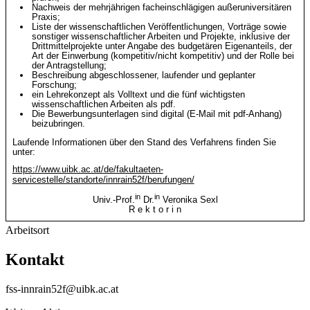
Nachweis der mehrjährigen facheinschlägigen außeruniversitären
Praxis;
Liste der wissenschaftlichen Veröffentlichungen, Vorträge sowie
sonstiger wissenschaftlicher Arbeiten und Projekte, inklusive der
Drittmittelprojekte unter Angabe des budgetären Eigenanteils, der
Art der Einwerbung (kompetitiv/nicht kompetitiv) und der Rolle bei
der Antragstellung;
Beschreibung abgeschlossener, laufender und geplanter
Forschung;
ein Lehrekonzept als Volltext und die fünf wichtigsten
wissenschaftlichen Arbeiten als pdf.
Die Bewerbungsunterlagen sind digital (E-Mail mit pdf-Anhang)
beizubringen.
Laufende Informationen über den Stand des Verfahrens finden Sie
unter:
https://www.uibk.ac.at/de/fakultaeten-
servicestelle/standorte/innrain52f/berufungen/
in
in
Univ.-Prof.
Dr.
Veronika Sexl
R e k t o r i n
Arbeitsort
Kontakt
fss-innrain52f@uibk.ac.at