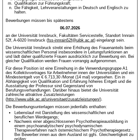
Qualifikation zur Führungskraft;
Die Fähigkeit, Lehrveranstaltungen in Deutsch und Englisch zu
halten.
Bewerbungen müssen bis spätestens
06.07.2026
an der Universität Innsbruck, Fakultäten Servicestelle, Standort Innrain
52f, A-6020 Innsbruck (
fss-innrain52f@uibk.ac.at
) eingelangt sein.
Die Universität Innsbruck strebt eine Erhöhung des Frauenanteils beim
wissenschaftlichen Personal insbesondere in Leitungsfunktionen an
und lädt daher qualifizierte Frauen ausdrücklich zur Bewerbung ein. Bei
gleicher Qualifikation werden Frauen vorrangig aufgenommen.
Für diese Position ist eine Einreihung in die Verwendungsgruppe A1
des Kollektivvertrages für Arbeitnehmer:innen der Universitäten und ein
Mindestentgelt von € 6.713,30 /Monat (14 mal) vorgesehen. Ein in
Abhängigkeit von Qualifikation und Erfahrung höheres Entgelt und die
Ausstattung der Professur sind Gegenstand von
Berufungsverhandlungen. Darüber hinaus bietet die Universität
zahlreiche attraktive Zusatzleistungen
(
http://www.uibk.ac.at/universitaet/zusatzleistungen/
).
Die Bewerbungsunterlagen müssen jedenfalls enthalten:
Lebenslauf mit Darstellung des wissenschaftlichen und
beruflichen Werdegangs;
Nachweis einer abgeschlossenen Psychotherapieausbildung in
einem psychoanalytischen/ psychodynamischen
Therapieverfahren nach österreichischem Psychotherapiegesetz.
Bei Bewerber:innen aus dem Ausland ist ggfs. Gleichwertigkeit zu
prüfen;