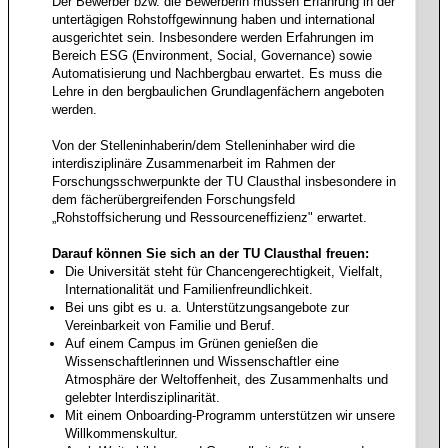
Der Bewerber bzw. die Bewerberin müssen Erfahrung in der
untertägigen Rohstoffgewinnung haben und international
ausgerichtet sein. Insbesondere werden Erfahrungen im
Bereich ESG (Environment, Social, Governance) sowie
Automatisierung und Nachbergbau erwartet. Es muss die
Lehre in den bergbaulichen Grundlagenfächern angeboten
werden.
Von der Stelleninhaberin/dem Stelleninhaber wird die
interdisziplinäre Zusammenarbeit im Rahmen der
Forschungsschwerpunkte der TU Clausthal insbesondere in
dem fächerübergreifenden Forschungsfeld
„Rohstoffsicherung und Ressourceneffizienz" erwartet.
Darauf können Sie sich an der TU Clausthal freuen:
Die Universität steht für Chancengerechtigkeit, Vielfalt,
Internationalität und Familienfreundlichkeit.
Bei uns gibt es u. a. Unterstützungsangebote zur
Vereinbarkeit von Familie und Beruf.
Auf einem Campus im Grünen genießen die
Wissenschaftlerinnen und Wissenschaftler eine
Atmosphäre der Weltoffenheit, des Zusammenhalts und
gelebter lnterdisziplinarität.
Mit einem Onboarding-Programm unterstützen wir unsere
Willkommenskultur.