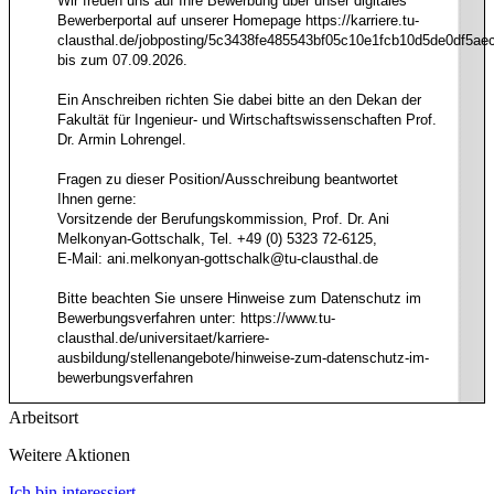
Wir freuen uns auf Ihre Bewerbung über unser digitales
Bewerberportal auf unserer Homepage
https://karriere.tu-
clausthal.de/jobposting/5c3438fe485543bf05c10e1fcb10d5de0df5ae
bis zum 07.09.2026.
Ein Anschreiben richten Sie dabei bitte an den Dekan der
Fakultät für Ingenieur- und Wirtschafts­wissenschaften Prof.
Dr. Armin Lohrengel.
Fragen zu dieser Position/Ausschreibung beantwortet
Ihnen gerne:
Vorsitzende der Berufungskommission, Prof. Dr. Ani
Melkonyan-Gottschalk, Tel. +49 (0) 5323 72-6125,
E-Mail:
ani.melkonyan-gottschalk@tu-clausthal.de
Bitte beachten Sie unsere Hinweise zum Datenschutz im
Bewerbungsverfahren unter:
https://www.tu-
clausthal.de/universitaet/karriere-
ausbildung/stellenangebote/hinweise-zum-datenschutz-im-
bewerbungsverfahren
Arbeitsort
Weitere Aktionen
Ich bin interessiert