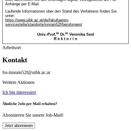
Anhänge per E-Mail.
Laufende Informationen über den Stand des Verfahrens finden Sie
unter:
https://www.uibk.ac.at/de/fakultaeten-
servicestelle/standorte/innrain52f/berufungen/
in
in
Univ.-Prof.
Dr.
Veronika Sexl
R e k t o r i n
Arbeitsort
Kontakt
fss-innrain52f@uibk.ac.at
Weitere Aktionen
Ich bin interessiert
Ähnliche Jobs per Mail erhalten?
Abonnieren Sie unsere Job-Mail!
Jetzt abonnieren