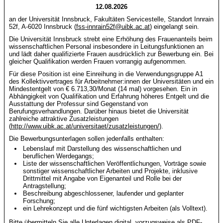
12.08.2026
an der Universität Innsbruck, Fakultäten Servicestelle, Standort Innrain
52f, A-6020 Innsbruck (
fss-innrain52f@uibk.ac.at
) eingelangt sein.
Die Universität Innsbruck strebt eine Erhöhung des Frauenanteils beim
wissenschaftlichen Personal insbesondere in Leitungsfunktionen an
und lädt daher qualifizierte Frauen ausdrücklich zur Bewerbung ein. Bei
gleicher Qualifikation werden Frauen vorrangig aufgenommen.
Für diese Position ist eine Einreihung in die Verwendungsgruppe A1
des Kollektivvertrages für Arbeitnehmer:innen der Universitäten und ein
Mindestentgelt von € 6.713,30/Monat (14 mal) vorgesehen. Ein in
Abhängigkeit von Qualifikation und Erfahrung höheres Entgelt und die
Ausstattung der Professur sind Gegenstand von
Berufungsverhandlungen. Darüber hinaus bietet die Universität
zahlreiche attraktive Zusatzleistungen
(
http://www.uibk.ac.at/universitaet/zusatzleistungen/
).
Die Bewerbungsunterlagen sollen jedenfalls enthalten:
Lebenslauf mit Darstellung des wissenschaftlichen und
beruflichen Werdegangs;
Liste der wissenschaftlichen Veröffentlichungen, Vorträge sowie
sonstiger wissenschaftlicher Arbeiten und Projekte, inklusive
Drittmittel mit Angabe von Eigenanteil und Rolle bei der
Antragstellung;
Beschreibung abgeschlossener, laufender und geplanter
Forschung;
ein Lehrekonzept und die fünf wichtigsten Arbeiten (als Volltext).
Bitte übermitteln Sie alle Unterlagen digital, vorzugsweise als PDF-