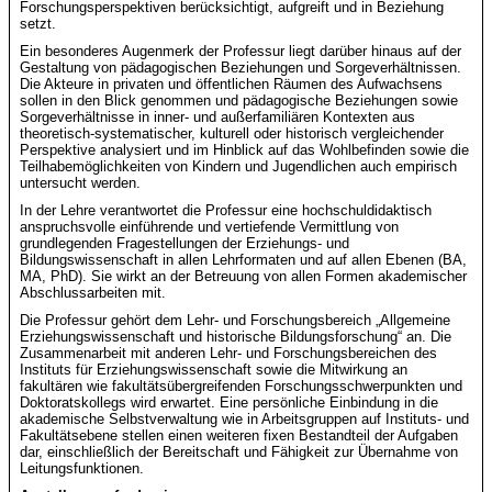
Forschungsperspektiven berücksichtigt, aufgreift und in Beziehung
setzt.
Ein besonderes Augenmerk der Professur liegt darüber hinaus auf der
Gestaltung von pädagogischen Beziehungen und Sorgeverhältnissen.
Die Akteure in privaten und öffentlichen Räumen des Aufwachsens
sollen in den Blick genommen und pädagogische Beziehungen sowie
Sorgeverhältnisse in inner- und außerfamiliären Kontexten aus
theoretisch-systematischer, kulturell oder historisch vergleichender
Perspektive analysiert und im Hinblick auf das Wohlbefinden sowie die
Teilhabemöglichkeiten von Kindern und Jugendlichen auch empirisch
untersucht werden.
In der Lehre verantwortet die Professur eine hochschuldidaktisch
anspruchsvolle einführende und vertiefende Vermittlung von
grundlegenden Fragestellungen der Erziehungs- und
Bildungswissenschaft in allen Lehrformaten und auf allen Ebenen (BA,
MA, PhD). Sie wirkt an der Betreuung von allen Formen akademischer
Abschlussarbeiten mit.
Die Professur gehört dem Lehr- und Forschungsbereich „Allgemeine
Erziehungswissenschaft und historische Bildungsforschung“ an. Die
Zusammenarbeit mit anderen Lehr- und Forschungsbereichen des
Instituts für Erziehungswissenschaft sowie die Mitwirkung an
fakultären wie fakultätsübergreifenden Forschungsschwerpunkten und
Doktoratskollegs wird erwartet. Eine persönliche Einbindung in die
akademische Selbstverwaltung wie in Arbeitsgruppen auf Instituts- und
Fakultätsebene stellen einen weiteren fixen Bestandteil der Aufgaben
dar, einschließlich der Bereitschaft und Fähigkeit zur Übernahme von
Leitungsfunktionen.