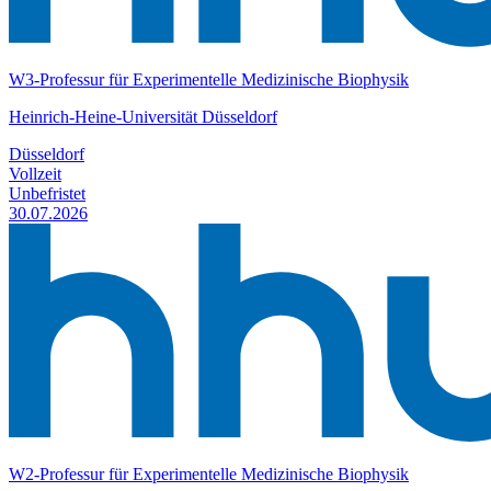
W3-Professur für Experimentelle Medizinische Biophysik
Heinrich-Heine-Universität Düsseldorf
Düsseldorf
Vollzeit
Unbefristet
30.07.2026
W2-Professur für Experimentelle Medizinische Biophysik