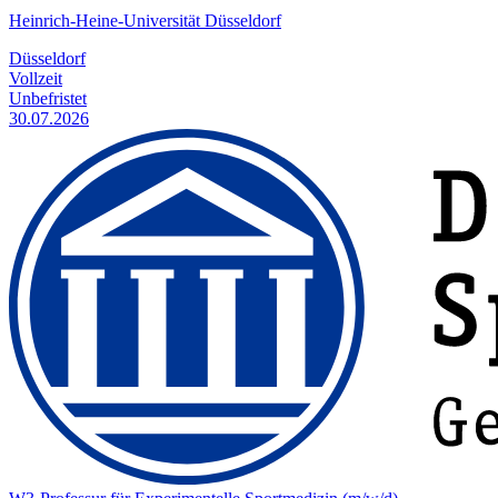
Heinrich-Heine-Universität Düsseldorf
Düsseldorf
Vollzeit
Unbefristet
30.07.2026