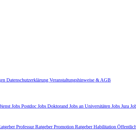
gen
Datenschutzerklärung
Veranstaltungshinweise & AGB
Dienst
Jobs Postdoc
Jobs Doktorand
Jobs an Universitäten
Jobs Jura
Job
atgeber Professur
Ratgeber Promotion
Ratgeber Habilitation
Öffentlic