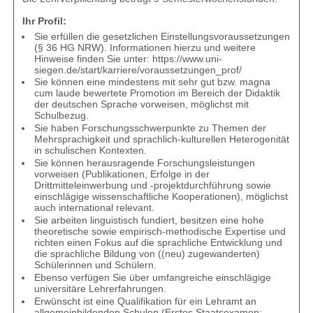
Ihr Profil:
Sie erfüllen die gesetzlichen Einstellungsvoraussetzungen
(§ 36 HG NRW). Informationen hierzu und weitere
Hinweise finden Sie unter:
https://www.uni-
siegen.de/start/karriere/voraussetzungen_prof/
Sie können eine mindestens mit sehr gut bzw. magna
cum laude bewertete Promotion im Bereich der Didaktik
der deutschen Sprache vorweisen, möglichst mit
Schulbezug.
Sie haben Forschungsschwerpunkte zu Themen der
Mehrsprachigkeit und sprachlich-kulturellen Heterogenität
in schulischen Kontexten.
Sie können herausragende Forschungsleistungen
vorweisen (Publikationen, Erfolge in der
Drittmitteleinwerbung und -projektdurchführung sowie
einschlägige wissenschaftliche Kooperationen), möglichst
auch international relevant.
Sie arbeiten linguistisch fundiert, besitzen eine hohe
theoretische sowie empirisch-methodische Expertise und
richten einen Fokus auf die sprachliche Entwicklung und
die sprachliche Bildung von ((neu) zugewanderten)
Schülerinnen und Schülern.
Ebenso verfügen Sie über umfangreiche einschlägige
universitäre Lehrerfahrungen.
Erwünscht ist eine Qualifikation für ein Lehramt an
allgemeinbildenden Schulen (Erstes Staatsexamen;