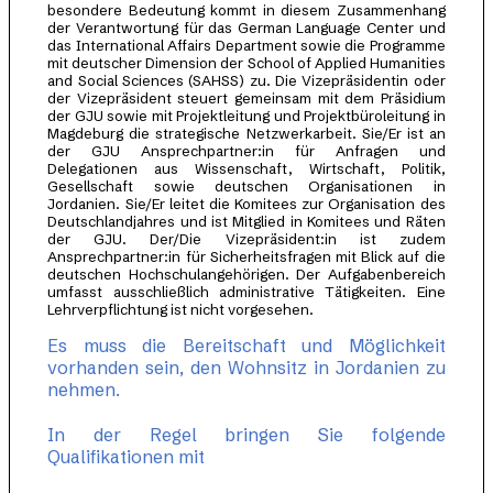
besondere Bedeutung kommt in diesem Zusammenhang
der Verantwortung für das German Language Center und
das International Affairs Department sowie die Programme
mit deutscher Dimension der School of Applied Humanities
and Social Sciences (SAHSS) zu. Die Vizepräsidentin oder
der Vizepräsident steuert gemeinsam mit dem Präsidium
der GJU sowie mit Projektleitung und Projektbüroleitung in
Magdeburg die strategische Netzwerkarbeit. Sie/Er ist an
der GJU Ansprechpartner:in für Anfragen und
Delegationen aus Wissenschaft, Wirtschaft, Politik,
Gesellschaft sowie deutschen Organisationen in
Jordanien. Sie/Er leitet die Komitees zur Organisation des
Deutschlandjahres und ist Mitglied in Komitees und Räten
der GJU. Der/Die Vizepräsident:in ist zudem
Ansprechpartner:in für Sicherheitsfragen mit Blick auf die
deutschen Hochschulangehörigen. Der Aufgabenbereich
umfasst ausschließlich administrative Tätigkeiten. Eine
Lehrverpflichtung ist nicht vorgesehen.
Es muss die Bereitschaft und Möglichkeit
vorhanden sein, den Wohnsitz in Jordanien zu
nehmen.
In der Regel bringen Sie folgende
Qualifikationen mit