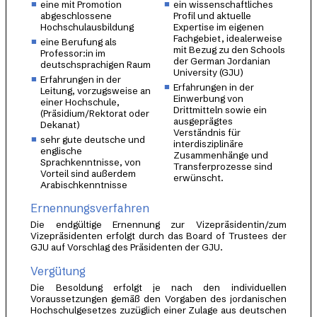
eine mit Promotion
ein wissenschaftliches
abgeschlossene
Profil und aktuelle
Hochschulausbildung
Expertise im eigenen
Fachgebiet, idealerweise
eine Berufung als
mit Bezug zu den Schools
Professor:in im
der German Jordanian
deutschsprachigen Raum
University (GJU)
Erfahrungen in der
Erfahrungen in der
Leitung, vorzugsweise an
Einwerbung von
einer Hochschule,
Drittmitteln sowie ein
(Präsidium/Rektorat oder
ausgeprägtes
Dekanat)
Verständnis für
sehr gute deutsche und
interdisziplinäre
englische
Zusammenhänge und
Sprachkenntnisse, von
Transferprozesse sind
Vorteil sind außerdem
erwünscht.
Arabischkenntnisse
Ernennungsverfahren
Die endgültige Ernennung zur Vizepräsidentin/zum
Vizepräsidenten erfolgt durch das Board of Trustees der
GJU auf Vorschlag des Präsidenten der GJU.
Vergütung
Die Besoldung erfolgt je nach den individuellen
Voraussetzungen gemäß den Vorgaben des jordanischen
Hochschulgesetzes zuzüglich einer Zulage aus deutschen