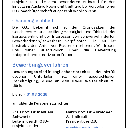
Projektmitteln, die dem besonderen Aufwand für den
Einsatz im Ausland Rechnung trägt und bei Vorliegen einer
EU-Staatsbürgerschaft ausgezahlt werden kann.
Chancengleichheit
Die GJU bekennt sich zu den Grundsätzen der
Geschlechter- und Familiengerechtigkeit und fühlt sich der
Berücksichtigung der Interessen von schwerbehinderten
Bewerberinnen/Bewerbern verpflichtet. Die GJU ist
bestrebt, den Anteil von Frauen zu erhöhen. Wir freuen
uns daher ausdrücklich über die Bewerbung
entsprechend qualifizierter Frauen.
Bewerbungsverfahren
Bewerbungen sind in englischer Sprache
mit den hierfür
üblichen Unterlagen inkl. einer ausdrücklichen
Genehmigung, diese an den DAAD weiterleiten zu
dürfen
,
bis zum
31.08.2026
an folgende Personen zu richten:
Frau Prof. Dr. Manuela
Herrn Prof. Dr. Ala‘aldeen
Schwartz
Al-Halhouli
Leiterin des dt. GJU-
Präsident der GJU
Projekts an der
president@gju.edu.jo