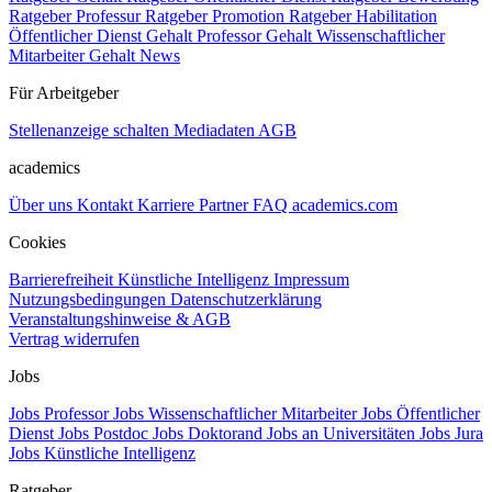
Ratgeber Professur
Ratgeber Promotion
Ratgeber Habilitation
Öffentlicher Dienst Gehalt
Professor Gehalt
Wissenschaftlicher
Mitarbeiter Gehalt
News
Für Arbeitgeber
Stellenanzeige schalten
Mediadaten
AGB
academics
Über uns
Kontakt
Karriere
Partner
FAQ
academics.com
Cookies
Barrierefreiheit
Künstliche Intelligenz
Impressum
Nutzungsbedingungen
Datenschutzerklärung
Veranstaltungshinweise & AGB
Vertrag widerrufen
Jobs
Jobs Professor
Jobs Wissenschaftlicher Mitarbeiter
Jobs Öffentlicher
Dienst
Jobs Postdoc
Jobs Doktorand
Jobs an Universitäten
Jobs Jura
Jobs Künstliche Intelligenz
Ratgeber