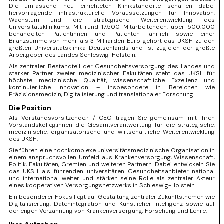
Die umfassend neu errichteten Klinikstandorte schaffen dabei
hervorragende infrastrukturelle Voraussetzungen für Innovation,
Wachstum und die strategische Weiterentwicklung des
Universitätsklinikums. Mit rund 17.500 Mitarbeitenden, über 500.000
behandelten Patientinnen und Patienten jährlich sowie einer
Bilanzsumme von mehr als 3 Milliarden Euro gehört das UKSH zu den
größten Universitätsklinika Deutschlands und ist zugleich der größte
Arbeitgeber des Landes Schleswig-Holstein.
Als zentraler Bestandteil der Gesundheitsversorgung des Landes und
starker Partner zweier medizinischer Fakultäten steht das UKSH für
höchste medizinische Qualität, wissenschaftliche Exzellenz und
kontinuierliche Innovation – insbesondere in Bereichen wie
Präzisionsmedizin, Digitalisierung und translationaler Forschung.
Die Position
Als Vorstandsvorsitzende:r / CEO tragen Sie gemeinsam mit Ihren
Vorstandskolleg:innen die Gesamtverantwortung für die strategische,
medizinische, organisatorische und wirtschaftliche Weiterentwicklung
des UKSH.
Sie führen eine hochkomplexe universitätsmedizinische Organisation in
einem anspruchsvollen Umfeld aus Krankenversorgung, Wissenschaft,
Politik, Fakultäten, Gremien und weiteren Partnern. Dabei entwickeln Sie
das UKSH als führenden universitären Gesundheitsanbieter national
und international weiter und stärken seine Rolle als zentraler Akteur
eines kooperativen Versorgungsnetzwerks in Schleswig-Holstein.
Ein besonderer Fokus liegt auf Gestaltung zentraler Zukunftsthemen wie
Digitalisierung, Datenintegration und Künstlicher Intelligenz sowie auf
der engen Verzahnung von Krankenversorgung, Forschung und Lehre.