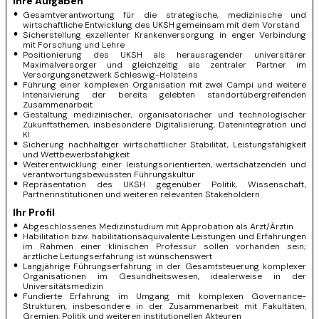
Ihre Aufgaben
Gesamtverantwortung für die strategische, medizinische und
wirtschaftliche Entwicklung des UKSH gemeinsam mit dem Vorstand
Sicherstellung exzellenter Krankenversorgung in enger Verbindung
mit Forschung und Lehre
Positionierung des UKSH als herausragender universitärer
Maximalversorger und gleichzeitig als zentraler Partner im
Versorgungsnetzwerk Schleswig-Holsteins
Führung einer komplexen Organisation mit zwei Campi und weitere
Intensivierung der bereits gelebten standortübergreifenden
Zusammenarbeit
Gestaltung medizinischer, organisatorischer und technologischer
Zukunftsthemen, insbesondere Digitalisierung, Datenintegration und
KI
Sicherung nachhaltiger wirtschaftlicher Stabilität, Leistungsfähigkeit
und Wettbewerbsfähigkeit
Weiterentwicklung einer leistungsorientierten, wertschätzenden und
verantwortungsbewussten Führungskultur
Repräsentation des UKSH gegenüber Politik, Wissenschaft,
Partnerinstitutionen und weiteren relevanten Stakeholdern
Ihr Profil
Abgeschlossenes Medizinstudium mit Approbation als Arzt/Ärztin
Habilitation bzw. habilitationsäquivalente Leistungen und Erfahrungen
im Rahmen einer klinischen Professur sollen vorhanden sein;
ärztliche Leitungserfahrung ist wünschenswert
Langjährige Führungserfahrung in der Gesamtsteuerung komplexer
Organisationen im Gesundheitswesen, idealerweise in der
Universitätsmedizin
Fundierte Erfahrung im Umgang mit komplexen Governance-
Strukturen, insbesondere in der Zusammenarbeit mit Fakultäten,
Gremien, Politik und weiteren institutionellen Akteuren