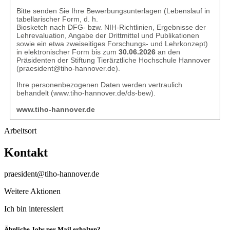
Bitte senden Sie Ihre Bewerbungsunterlagen (Lebenslauf in
tabellarischer Form, d. h.
Biosketch nach DFG- bzw. NIH-Richtlinien, Ergebnisse der
Lehrevaluation, Angabe der Drittmittel und Publikationen
sowie ein etwa zweiseitiges Forschungs- und Lehrkonzept)
in elektronischer Form bis zum
30.06.2026
an den
Präsidenten der Stiftung Tierärztliche Hochschule Hannover
(
praesident@tiho-hannover.de
).
Ihre personenbezogenen Daten werden vertraulich
behandelt (
www.tiho-hannover.de/ds-bew
).
www.tiho-hannover.de
Arbeitsort
Kontakt
praesident@tiho-hannover.de
Weitere Aktionen
Ich bin interessiert
Ähnliche Jobs per Mail erhalten?