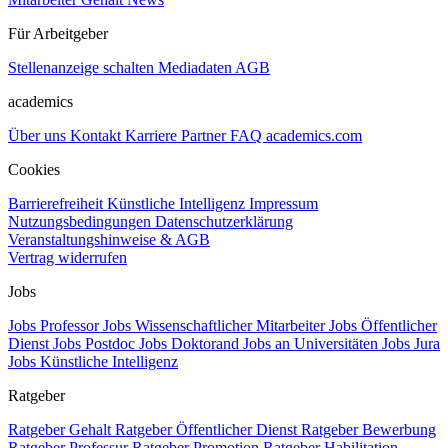
Für Arbeitgeber
Stellenanzeige schalten
Mediadaten
AGB
academics
Über uns
Kontakt
Karriere
Partner
FAQ
academics.com
Cookies
Barrierefreiheit
Künstliche Intelligenz
Impressum
Nutzungsbedingungen
Datenschutzerklärung
Veranstaltungshinweise & AGB
Vertrag widerrufen
Jobs
Jobs Professor
Jobs Wissenschaftlicher Mitarbeiter
Jobs Öffentlicher
Dienst
Jobs Postdoc
Jobs Doktorand
Jobs an Universitäten
Jobs Jura
Jobs Künstliche Intelligenz
Ratgeber
Ratgeber Gehalt
Ratgeber Öffentlicher Dienst
Ratgeber Bewerbung
Ratgeber Professur
Ratgeber Promotion
Ratgeber Habilitation