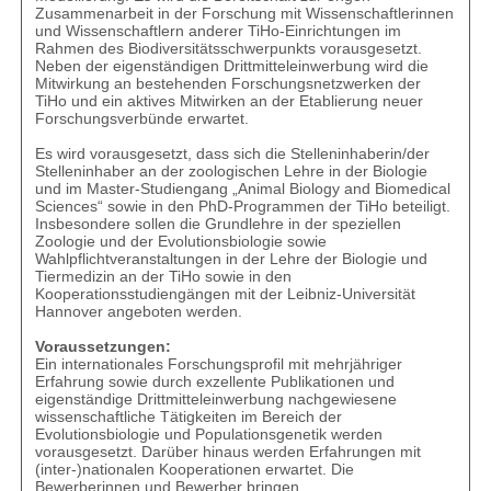
Zusammenarbeit in der Forschung mit Wissenschaftlerinnen
und Wissenschaftlern anderer TiHo-Einrichtungen im
Rahmen des Biodiversitätsschwerpunkts vorausgesetzt.
Neben der eigenständigen Drittmitteleinwerbung wird die
Mitwirkung an bestehenden Forschungsnetzwerken der
TiHo und ein aktives Mitwirken an der Etablierung neuer
Forschungsverbünde erwartet.
Es wird vorausgesetzt, dass sich die Stelleninhaberin/der
Stelleninhaber an der zoologischen Lehre in der Biologie
und im Master-Studiengang „Animal Biology and Biomedical
Sciences“ sowie in den PhD-Programmen der TiHo beteiligt.
Insbesondere sollen die Grundlehre in der speziellen
Zoologie und der Evolutionsbiologie sowie
Wahlpflichtveranstaltungen in der Lehre der Biologie und
Tiermedizin an der TiHo sowie in den
Kooperationsstudiengängen mit der Leibniz-Universität
Hannover angeboten werden.
Voraussetzungen:
Ein internationales Forschungsprofil mit mehrjähriger
Erfahrung sowie durch exzellente Publikationen und
eigenständige Drittmitteleinwerbung nachgewiesene
wissenschaftliche Tätigkeiten im Bereich der
Evolutionsbiologie und Populationsgenetik werden
vorausgesetzt. Darüber hinaus werden Erfahrungen mit
(inter-)nationalen Kooperationen erwartet. Die
Bewerberinnen und Bewerber bringen