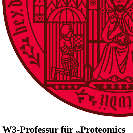
W3-Professur für „Proteomics