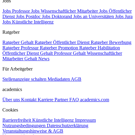
Jobs
Jobs Professor
Jobs Wissenschaftlicher Mitarbeiter
Jobs Öffentlicher
Dienst
Jobs Postdoc
Jobs Doktorand
Jobs an Universitäten
Jobs Jura
Jobs Künstliche Intelligenz
Ratgeber
Ratgeber Gehalt
Ratgeber Öffentlicher Dienst
Ratgeber Bewerbung
Ratgeber Professur
Ratgeber Promotion
Ratgeber Habilitation
Öffentlicher Dienst Gehalt
Professor Gehalt
Wissenschaftlicher
Mitarbeiter Gehalt
News
Für Arbeitgeber
Stellenanzeige schalten
Mediadaten
AGB
academics
Über uns
Kontakt
Karriere
Partner
FAQ
academics.com
Cookies
Barrierefreiheit
Künstliche Intelligenz
Impressum
Nutzungsbedingungen
Datenschutzerklärung
Veranstaltungshinweise & AGB