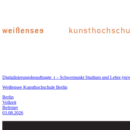
Digitalisierungsbeauftragte_r – Schwerpunkt Studium und Lehre (m/
Weißensee Kunsthochschule Berlin
Berlin
Vollzeit
Befristet
03.08.2026