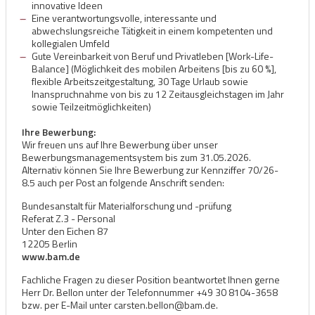
innovative Ideen
Eine verantwortungsvolle, interessante und
abwechslungsreiche Tätigkeit in einem kompetenten und
kollegialen Umfeld
Gute Vereinbarkeit von Beruf und Privatleben [Work-Life-
Balance] (Möglichkeit des mobilen Arbeitens [bis zu 60 %],
flexible Arbeitszeitgestaltung, 30 Tage Urlaub sowie
Inanspruchnahme von bis zu 12 Zeitausgleichstagen im Jahr
sowie Teilzeitmöglichkeiten)
Ihre Bewerbung:
Wir freuen uns auf Ihre Bewerbung über unser
Bewerbungsmanagementsystem
bis zum 31.05.2026.
Alternativ können Sie Ihre Bewerbung zur Kennziffer 70/26-
8.5 auch per Post an folgende Anschrift senden:
Bundesanstalt für Materialforschung und -prüfung
Referat Z.3 - Personal
Unter den Eichen 87
12205 Berlin
www.bam.de
Fachliche Fragen zu dieser Position beantwortet Ihnen gerne
Herr Dr. Bellon unter der Telefonnummer +49 30 8104-3658
bzw. per E-Mail unter
carsten.bellon@bam.de
.