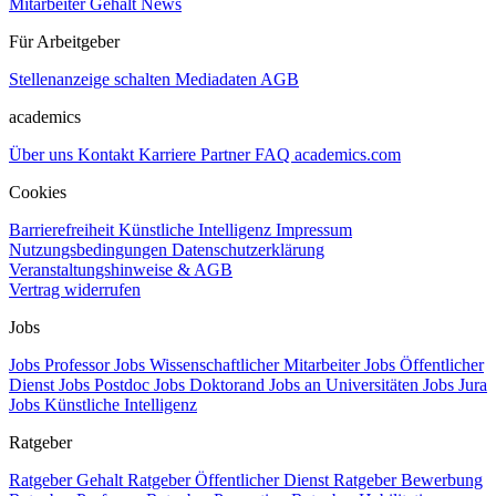
Mitarbeiter Gehalt
News
Für Arbeitgeber
Stellenanzeige schalten
Mediadaten
AGB
academics
Über uns
Kontakt
Karriere
Partner
FAQ
academics.com
Cookies
Barrierefreiheit
Künstliche Intelligenz
Impressum
Nutzungsbedingungen
Datenschutzerklärung
Veranstaltungshinweise & AGB
Vertrag widerrufen
Jobs
Jobs Professor
Jobs Wissenschaftlicher Mitarbeiter
Jobs Öffentlicher
Dienst
Jobs Postdoc
Jobs Doktorand
Jobs an Universitäten
Jobs Jura
Jobs Künstliche Intelligenz
Ratgeber
Ratgeber Gehalt
Ratgeber Öffentlicher Dienst
Ratgeber Bewerbung