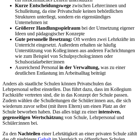
Kurze Entscheidungswege
zwischen Lehrer:innen und
Schulleitung, da eine Privatschule keinen behördlichen
Strukturen unterliegt, sondern ein eigenständiges
Unternehmen ist
Größerer Handlungsspielraum
bei der Umsetzung eigener
Ideen und pädagogischer Konzepte
Gute personelle Besetzung:
Oft werden zwei Lehrkräfte im
Unterricht eingesetzt. Außerdem erhalten sie häufig
Unterstützung von Kolleg:innen aus anderen Fachrichtungen
wie zum Beispiel von Schulpsycholog:innen oder
Schulsozialarbeiter:innen
Ausreichend Personal
in der Verwaltung,
was zu einer
deutlichen Entlastung im Arbeitsalltag beiträgt
Anders als staatliche Schulen können Privatschulen das
Lehrpersonal selbst einstellen. Das führt dazu, dass im Kollegium
Fachkräfte vertreten sind, die in das Konzept der Schule passen.
Zudem wählen die Schulleitungen die Schüler:innen aus, die sich
wiederum zuvor selbst (mit ihren Eltern) um einen Platz an der
Schule beworben haben. Das alles trägt zu einer
intensiven,
gegenseitigen Wertschätzun
g von Schule, Lehrpersonal und
Schüler:innen bei.
Zu den
Nachteilen
einer Lehrtätigkeit an einer privaten Schule zählt
das oft niedrigere
Gehalt
im Vergleich zu öffentlichen Schulen.