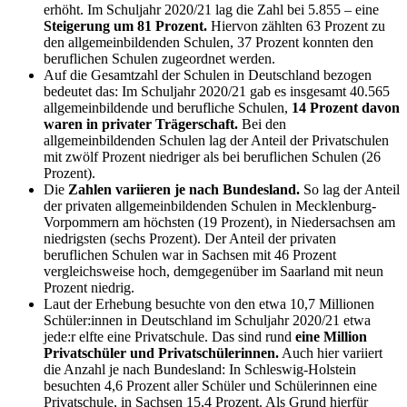
erhöht. Im Schuljahr 2020/21 lag die Zahl bei 5.855 – eine
Steigerung um 81 Prozent.
Hiervon zählten 63 Prozent zu
den allgemeinbildenden Schulen, 37 Prozent konnten den
beruflichen Schulen zugeordnet werden.
Auf die Gesamtzahl der Schulen in Deutschland bezogen
bedeutet das: Im Schuljahr 2020/21 gab es insgesamt 40.565
allgemeinbildende und berufliche Schulen,
14 Prozent davon
waren in privater Trägerschaft.
Bei den
allgemeinbildenden Schulen lag der Anteil der Privatschulen
mit zwölf Prozent niedriger als bei beruflichen Schulen (26
Prozent).
Die
Zahlen variieren je nach Bundesland.
So lag der Anteil
der privaten allgemeinbildenden Schulen in Mecklenburg-
Vorpommern am höchsten (19 Prozent), in Niedersachsen am
niedrigsten (sechs Prozent). Der Anteil der privaten
beruflichen Schulen war in Sachsen mit 46 Prozent
vergleichsweise hoch, demgegenüber im Saarland mit neun
Prozent niedrig.
Laut der Erhebung besuchte von den etwa 10,7 Millionen
Schüler:innen in Deutschland im Schuljahr 2020/21 etwa
jede:r elfte eine Privatschule. Das sind rund
eine Million
Privatschüler und Privatschülerinnen.
Auch hier variiert
die Anzahl je nach Bundesland: In Schleswig-Holstein
besuchten 4,6 Prozent aller Schüler und Schülerinnen eine
Privatschule, in Sachsen 15,4 Prozent. Als Grund hierfür