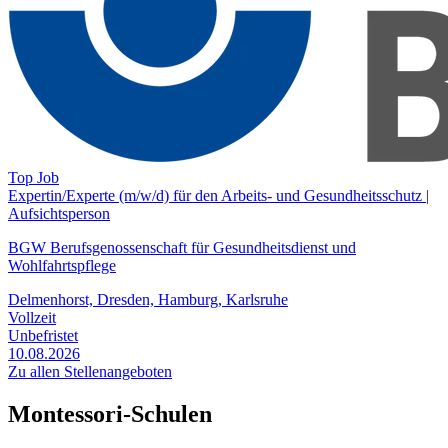
Top Job
Expertin/Experte (m/w/d) für den Arbeits- und Gesundheitsschutz |
Aufsichtsperson
BGW Berufsgenossenschaft für Gesundheitsdienst und
Wohlfahrtspflege
Delmenhorst, Dresden, Hamburg, Karlsruhe
Vollzeit
Unbefristet
10.08.2026
Zu allen Stellenangeboten
Montessori-Schulen