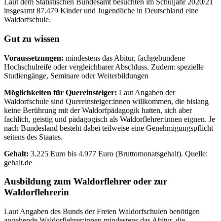
Laut dem Statistischen Bundesamt besuchten im Schuljahr 2020/21
insgesamt 87.479 Kinder und Jugendliche in Deutschland eine
Waldorfschule.
Gut zu wissen
Voraussetzungen:
mindestens das Abitur, fachgebundene
Hochschulreife oder vergleichbarer Abschluss. Zudem: spezielle
Studiengänge, Seminare oder Weiterbildungen
Möglichkeiten für Quereinsteiger:
Laut Angaben der
Waldorfschule sind Quereinsteiger:innen willkommen, die bislang
keine Berührung mit der Waldorfpädagogik hatten, sich aber
fachlich, geistig und pädagogisch als Waldorflehrer:innen eignen. Je
nach Bundesland besteht dabei teilweise eine Genehmigungspflicht
seitens des Staates.
Gehalt:
3.225 Euro bis 4.977 Euro (Bruttomonatsgehalt). Quelle:
gehalt.de
Ausbildung zum Waldorflehrer oder zur
Waldorflehrerin
Laut Angaben des Bunds der Freien Waldorfschulen benötigen
angehende Waldorflehrer:innen mindestens das Abitur, die