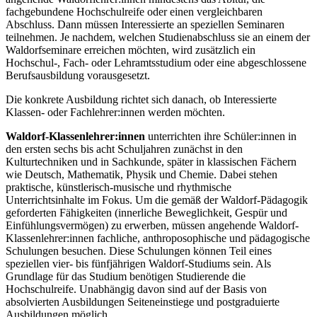
fachgebundene Hochschulreife oder einen vergleichbaren
Abschluss. Dann müssen Interessierte an speziellen Seminaren
teilnehmen. Je nachdem, welchen Studienabschluss sie an einem der
Waldorfseminare erreichen möchten, wird zusätzlich ein
Hochschul-, Fach- oder Lehramtsstudium oder eine abgeschlossene
Berufsausbildung vorausgesetzt.
Die konkrete Ausbildung richtet sich danach, ob Interessierte
Klassen- oder Fachlehrer:innen werden möchten.
Waldorf-Klassenlehrer:innen
unterrichten ihre Schüler:innen in
den ersten sechs bis acht Schuljahren zunächst in den
Kulturtechniken und in Sachkunde, später in klassischen Fächern
wie Deutsch, Mathematik, Physik und Chemie. Dabei stehen
praktische, künstlerisch-musische und rhythmische
Unterrichtsinhalte im Fokus. Um die gemäß der Waldorf-Pädagogik
geforderten Fähigkeiten (innerliche Beweglichkeit, Gespür und
Einfühlungsvermögen) zu erwerben, müssen angehende Waldorf-
Klassenlehrer:innen fachliche, anthroposophische und pädagogische
Schulungen besuchen. Diese Schulungen können Teil eines
speziellen vier- bis fünfjährigen Waldorf-Studiums sein. Als
Grundlage für das Studium benötigen Studierende die
Hochschulreife. Unabhängig davon sind auf der Basis von
absolvierten Ausbildungen Seiteneinstiege und postgraduierte
Ausbildungen möglich.